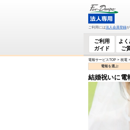
ご利用には
法人会員登録
が
ご利用
よく
ガイド
ご
電報サービスTOP
>
祝電
電報を
選ぶ
結婚祝いに電