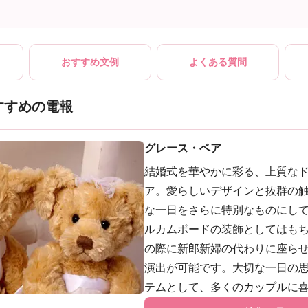
おすすめ文例
よくある質問
すすめの電報
グレース・ベア
結婚式を華やかに彩る、上質な
ア。愛らしいデザインと抜群の
な一日をさらに特別なものにし
ルカムボードの装飾としてはも
の際に新郎新婦の代わりに座ら
演出が可能です。大切な一日の
テムとして、多くのカップルに