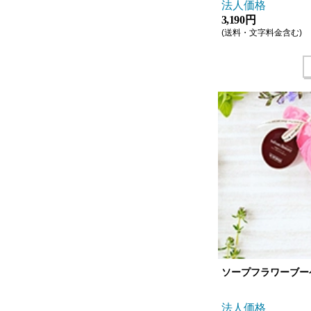
法人価格
3,190 円
(送料・文字料金含む)
ソープフラワーブーケ
法人価格