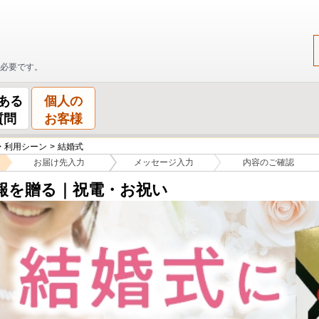
必要です。
ある
個人の
質問
お客様
>
利用シーン
>
結婚式
お届け先
入力
メッセージ
入力
内容の
ご確認
報を贈る｜祝電・お祝い