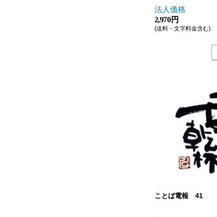
法人価格
2,970 円
(送料・文字料金含む)
ことば電報 41