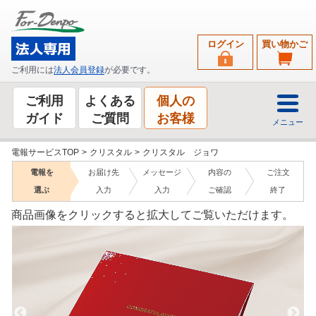
ログイン
買い物かご
ご利用には
法人会員登録
が必要です。
ご利用
よくある
個人の
ガイド
ご質問
お客様
メニュー
電報サービスTOP
>
クリスタル
>
クリスタル ジョワ
電報を
お届け先
メッセージ
内容の
ご注文
選ぶ
入力
入力
ご確認
終了
商品画像をクリックすると拡大してご覧いただけます。