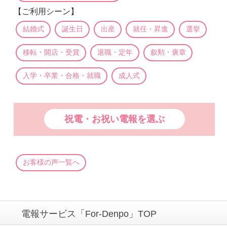
【ご利用シーン】
結婚式
誕生日
出産
就任・昇進
選挙
移転・開店・受賞
退職・定年
叙勲・褒章
入学・卒業・合格・就職
成人式
祝電・お祝い電報を選ぶ
お客様の声一覧へ
電報サービス「For-Denpo」TOP