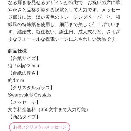
なる輝きを見せるデザインが特徴で、お祝いの席に華
やかさと品格を添える祝電として人気です。メッセー
ジ部分には、淡い黄色のトレーシングペーパーと、和
紙風の特殊紙を使用し、細部まで美しく仕上げていま
す。結婚式、就任祝い、誕生日、成人式など、さまざ
まなフォーマルな祝電シーンにふさわしい逸品です。
商品仕様
【台紙サイズ】
縦15×横22.5cm
【台紙の厚さ】
約4ｍｍ
【クリスタルガラス】
Swarovski® Crystals
【メッセージ】
文字料金無料（350文字まで入力可能）
【商品タイプ】
お祝いクリスタルメッセージ