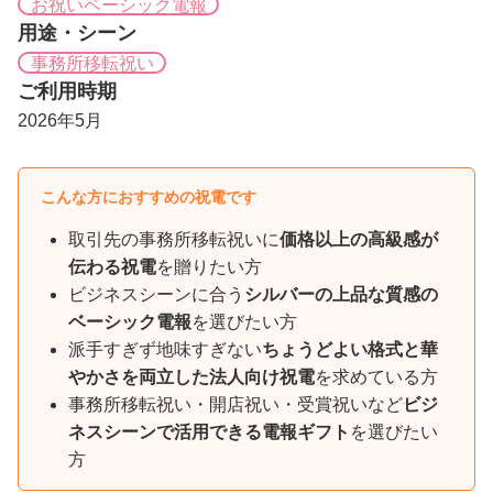
お祝いベーシック電報
用途・シーン
事務所移転祝い
ご利用時期
2026年5月
こんな方におすすめの祝電です
取引先の事務所移転祝いに
価格以上の高級感が
伝わる祝電
を贈りたい方
ビジネスシーンに合う
シルバーの上品な質感の
ベーシック電報
を選びたい方
派手すぎず地味すぎない
ちょうどよい格式と華
やかさを両立した法人向け祝電
を求めている方
事務所移転祝い・開店祝い・受賞祝いなど
ビジ
ネスシーンで活用できる電報ギフト
を選びたい
方