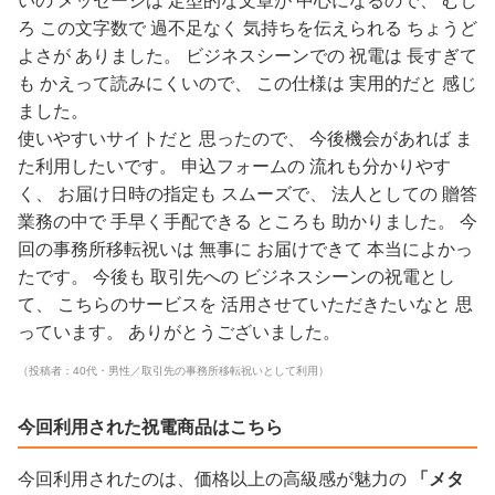
いの メッセージは 定型的な文章が 中心になるので、 むし
ろ この文字数で 過不足なく 気持ちを伝えられる ちょうど
よさが ありました。 ビジネスシーンでの 祝電は 長すぎて
も かえって読みにくいので、 この仕様は 実用的だと 感じ
ました。
使いやすいサイトだと 思ったので、 今後機会があれば ま
た利用したいです。 申込フォームの 流れも分かりやす
く、 お届け日時の指定も スムーズで、 法人としての 贈答
業務の中で 手早く手配できる ところも 助かりました。 今
回の事務所移転祝いは 無事に お届けできて 本当によかっ
たです。 今後も 取引先への ビジネスシーンの祝電とし
て、 こちらのサービスを 活用させていただきたいなと 思
っています。 ありがとうございました。
（投稿者：40代・男性／取引先の事務所移転祝いとして利用）
今回利用された祝電商品はこちら
今回利用されたのは、価格以上の高級感が魅力の
「メタ