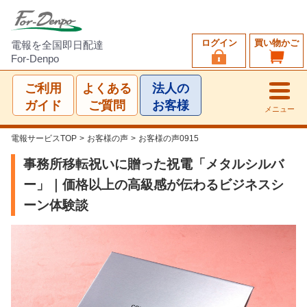
ログイン
買い物かご
電報を全国即日配達
For-Denpo
ご利用
よくある
法人の
ガイド
ご質問
お客様
メニュー
電報サービスTOP
>
お客様の声
>
お客様の声0915
事務所移転祝いに贈った祝電「メタルシルバ
ー」｜価格以上の高級感が伝わるビジネスシ
ーン体験談