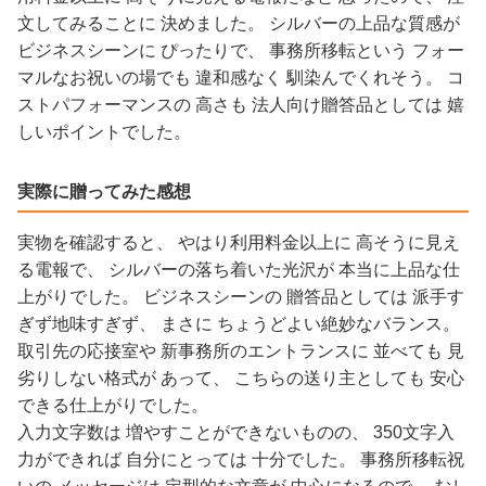
文してみることに 決めました。 シルバーの上品な質感が
ビジネスシーンに ぴったりで、 事務所移転という フォー
マルなお祝いの場でも 違和感なく 馴染んでくれそう。 コ
ストパフォーマンスの 高さも 法人向け贈答品としては 嬉
しいポイントでした。
実際に贈ってみた感想
実物を確認すると、 やはり利用料金以上に 高そうに見え
る電報で、 シルバーの落ち着いた光沢が 本当に上品な仕
上がりでした。 ビジネスシーンの 贈答品としては 派手す
ぎず地味すぎず、 まさに ちょうどよい絶妙なバランス。
取引先の応接室や 新事務所のエントランスに 並べても 見
劣りしない格式が あって、 こちらの送り主としても 安心
できる仕上がりでした。
入力文字数は 増やすことができないものの、 350文字入
力ができれば 自分にとっては 十分でした。 事務所移転祝