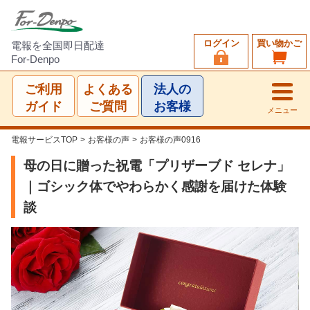
ログイン
買い物かご
電報を全国即日配達
For-Denpo
ご利用
よくある
法人の
ガイド
ご質問
お客様
メニュー
電報サービスTOP
>
お客様の声
>
お客様の声0916
母の日に贈った祝電「プリザーブド セレナ」
｜ゴシック体でやわらかく感謝を届けた体験
談