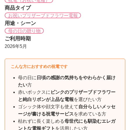
祝電（お祝い電報）
商品タイプ
お祝いプリザーブドフラワー電報
用途・シーン
母の日の贈り物
ご利用時期
2026年5月
こんな方におすすめの祝電です
母の日に
日頃の感謝の気持ちをやわらかく届け
たい
方
赤いボックスに
ピンクのプリザーブドフラワー
と純白リボンが上品な電報
を選びたい方
ゴシック体や顔文字も使えて
自分らしいメッセ
ージが書ける祝電サービス
を求めている方
枯れずに長く楽しめる
母世代にも馴染むエレガ
ントな電報ギフト
を活用したい方