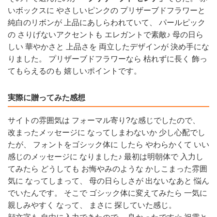
いボックスに やさしいピンクの プリザーブドフラワーと
純白のリボンが 上品にあしらわれていて、 パールピック
の さりげないアクセントも エレガントで素敵♪ 母の日ら
しい 華やかさと 上品さを 両立したデザインが 決め手にな
りました。 プリザーブドフラワーなら 枯れずに長く 飾っ
てもらえるのも 嬉しいポイントです。
実際に贈ってみた感想
サイトの雰囲気は フォーマル寄り?な感じでしたので、
改まったメッセージに なってしまわないか 少し心配でし
たが、 フォントをゴシック体に したら やわらかくて いい
感じのメッセージに なりました♪ 最初は明朝体で 入力し
てみたら どうしても お悔やみのような かしこまった雰囲
気に なってしまって、 母の日らしさが 出ないなあと 悩ん
でいたんです。 そこで ゴシック体に変えてみたら 一気に
親しみやすく なって、 まさに 探していた感じ。