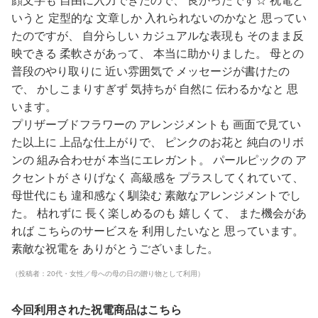
顔文字も 自由に入力できたので、 良かったです☆ 祝電と
いうと 定型的な 文章しか 入れられないのかなと 思ってい
たのですが、 自分らしい カジュアルな表現も そのまま反
映できる 柔軟さがあって、 本当に助かりました。 母との
普段のやり取りに 近い雰囲気で メッセージが書けたの
で、 かしこまりすぎず 気持ちが 自然に 伝わるかなと 思
います。
プリザーブドフラワーの アレンジメントも 画面で見てい
た以上に 上品な仕上がりで、 ピンクのお花と 純白のリボ
ンの 組み合わせが 本当にエレガント。 パールピックの ア
クセントが さりげなく 高級感を プラスしてくれていて、
母世代にも 違和感なく馴染む 素敵なアレンジメントでし
た。 枯れずに 長く楽しめるのも 嬉しくて、 また機会があ
れば こちらのサービスを 利用したいなと 思っています。
素敵な祝電を ありがとうございました。
（投稿者：20代・女性／母への母の日の贈り物として利用）
今回利用された祝電商品はこちら