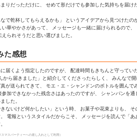
まりだっただけに、 せめて形だけでも参加した気持ちを届け
なで乾杯してもらえるかも」 というアイデアから見つけたのが
しい華やかさがあって、 メッセージも一緒に届けられるので、
伝えられそうだと思い選びました。
みた感想
に届くよう指定したのですが、 配達時間もきちんと守ってい
さんから届きました」と紹介してくださったらしく、 みんなで
真が送られてきて、 モエ・エ・シャンドンのボトルを囲んで
接参加できなかった残念さはあったのですが、 シャンパンを通
いました。
きないけど何かしたい」という時、 お菓子や花束よりも、 そ
。 電報というスタイルだからこそ、 メッセージを読んで「あ
す。
リスマスパーティーへの差し入れとして利用）