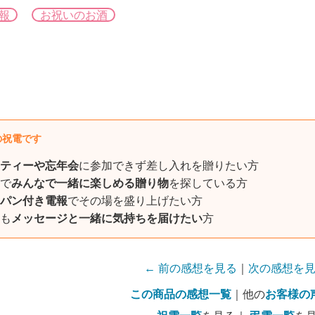
報
お祝いのお酒
の祝電です
ティーや忘年会
に参加できず差し入れを贈りたい方
で
みんなで一緒に楽しめる贈り物
を探している方
パン付き電報
でその場を盛り上げたい方
も
メッセージと一緒に気持ちを届けたい
方
← 前の感想を見る
｜
次の感想を見
この商品の感想一覧
｜他の
お客様の