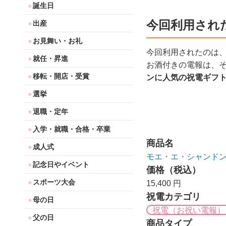
誕生日
今回利用され
出産
お見舞い・お礼
今回利用されたのは
就任・昇進
お酒付きの電報は、
移転・開店・受賞
ンに人気の祝電ギフ
選挙
退職・定年
入学・就職・合格・卒業
商品名
成人式
モエ・エ・シャンド
記念日やイベント
価格（税込）
スポーツ大会
15,400 円
祝電カテゴリ
母の日
祝電（お祝い電報）
父の日
商品タイプ