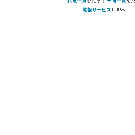
祝電一覧
を見る｜
弔電一覧
を
電報サービス
TOPへ