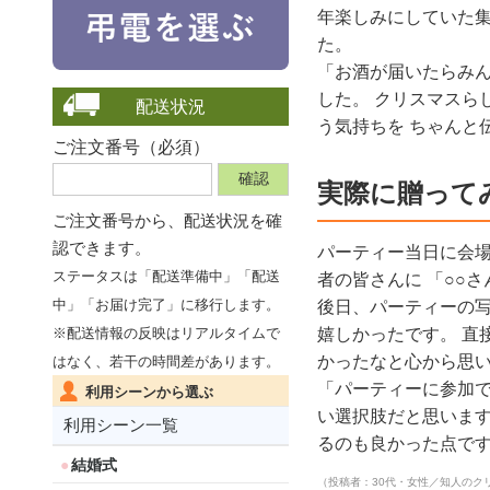
年楽しみにしていた集
た。
「お酒が届いたらみん
した。 クリスマスら
配送状況
う気持ちを ちゃんと
ご注文番号（必須）
実際に贈って
ご注文番号から、
配送状況を確
認できます。
パーティー当日に会場
ステータスは「配送準備中」「配送
者の皆さんに 「○○
中」「お届け完了」に移行します。
後日、パーティーの写
嬉しかったです。 直
※配送情報の反映はリアルタイムで
かったなと心から思
はなく、若干の時間差があります。
「パーティーに参加で
利用シーンから選ぶ
い選択肢だと思います
利用シーン一覧
るのも良かった点で
結婚式
（投稿者：30代・女性／知人のク