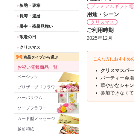
叙勲・褒章
プレミアムギフト電
用途・シーン
長寿・還暦
クリスマス
暑中・残暑見舞い
ご利用時期
敬老の日
2025年12月
クリスマス
商品タイプから選ぶ
こんな方におすすめ
お祝い電報商品一覧
クリスマスパー
ベーシック
パーティー会場
華やかな
シャン
プリザーブドフラワー
参加できなくて
ハーバリウム
ソープフラワー
カード型メッセージ
越前和紙