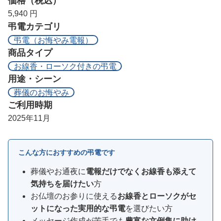
価格（税込）
5,940 円
弔電カテゴリ
弔電（お悔やみ電報）
商品タイプ
お線香・ローソク付きの弔電
用途・シーン
葬儀のお悔やみ
ご利用時期
2025年11月
こんな方におすすめの弔電です
葬儀やお通夜に
電報だけでなくお線香も添えて
気持ちを届けたい
方
お仏壇のお参りに使える
お線香とローソクがセ
ットになった実用的な弔電
を選びたい方
メッセージ作成が苦手でも
豊富な文例集に助け