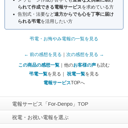
られて作成できる電報サービス
を求めている方
告別式・法要など
遠方からでも心を丁寧に届け
られる弔電
を活用したい方
弔電・お悔やみ電報の一覧を見る
← 前の感想を見る
｜
次の感想を見る →
この商品の感想一覧
｜他の
お客様の声
も読む
弔電一覧
を見る｜
祝電一覧
を見る
電報サービス
TOPへ
電報サービス「For-Denpo」TOP
祝電・お祝い電報を選ぶ