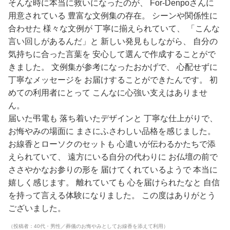
そんな時に本当に救いになったのが、 For-Denpoさんに
用意されている 豊富な文例集の存在。 シーンや関係性に
合わせた 様々な文例が 丁寧に揃えられていて、 「こんな
言い回しがあるんだ」と 新しい発見もしながら、 自分の
気持ちに合った言葉を 安心して選んで作成することがで
きました。 文例集が参考になったおかげで、 心配せずに
丁寧なメッセージを お届けすることができたんです。 初
めての利用者にとって こんなに心強い支えはありませ
ん。
届いた弔電も 落ち着いたデザインと 丁寧な仕上がりで、
お悔やみの場面に まさにふさわしい品格を感じました。
お線香とローソクのセットも 心遣いが伝わるかたちで添
えられていて、 遠方にいる自分の代わりに お仏壇の前で
ささやかなお参りの形を 届けてくれているようで 本当に
嬉しく感じます。 離れていても 心を届けられたなと 自信
を持って言える体験になりました。 この度はありがとう
ございました。
（投稿者：40代・男性／葬儀のお悔やみとしてお線香を添えて利用）