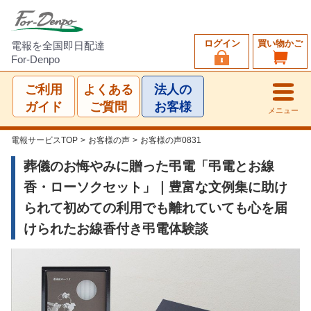
ログイン
買い物かご
電報を全国即日配達
For-Denpo
ご利用
よくある
法人の
ガイド
ご質問
お客様
メニュー
電報サービスTOP
>
お客様の声
>
お客様の声0831
葬儀のお悔やみに贈った弔電「弔電とお線
香・ローソクセット」｜豊富な文例集に助け
られて初めての利用でも離れていても心を届
けられたお線香付き弔電体験談