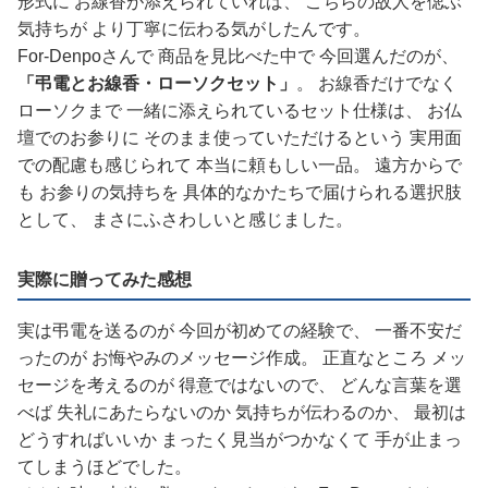
形式に お線香が添えられていれば、 こちらの故人を偲ぶ
気持ちが より丁寧に伝わる気がしたんです。
For-Denpoさんで 商品を見比べた中で 今回選んだのが、
「弔電とお線香・ローソクセット」
。 お線香だけでなく
ローソクまで 一緒に添えられているセット仕様は、 お仏
壇でのお参りに そのまま使っていただけるという 実用面
での配慮も感じられて 本当に頼もしい一品。 遠方からで
も お参りの気持ちを 具体的なかたちで届けられる選択肢
として、 まさにふさわしいと感じました。
実際に贈ってみた感想
実は弔電を送るのが 今回が初めての経験で、 一番不安だ
ったのが お悔やみのメッセージ作成。 正直なところ メッ
セージを考えるのが 得意ではないので、 どんな言葉を選
べば 失礼にあたらないのか 気持ちが伝わるのか、 最初は
どうすればいいか まったく見当がつかなくて 手が止まっ
てしまうほどでした。