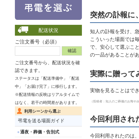
突然の訃報に
配送状況
知人の訃報を受け、
こういった場面では
ご注文番号（必須）
で、安心して選ぶこ
の一品があることが
ご注文番号から、
配送状況を確
認できます。
実際に贈って
ステータスは「配送準備中」「配送
中」「お届け完了」に移行します。
実物を見ることはで
※配送情報の反映はリアルタイムで
（投稿者：知人のご葬儀のお悔や
はなく、若干の時間差があります。
利用シーンから選ぶ
今回利用され
弔電を送る場面ガイド
通夜・葬儀・告別式
今回利用されたのは