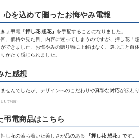
、心を込めて贈ったお悔やみ電報
急きょ弔電
「押し花 想花」
を手配することになりました。
毎回、価格や見た目、内容に迷ってしまうのですが、押し花「
とができました。お悔やみの贈り物に正解はなく、選ぶこと自
ありがたく感じられました。
みた感想
きませんでしたが、デザインへのこだわりや真摯な対応が伝わ
みとして利用）
た弔電商品はこちら
、押し花の落ち着いた美しさが品のある
「押し花 想花」
です。