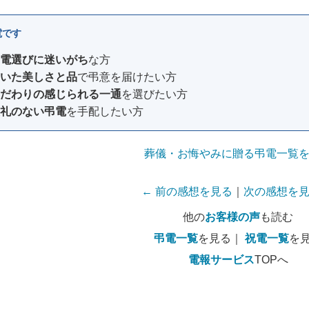
電です
電選びに迷いがち
な方
いた美しさと品
で弔意を届けたい方
だわりの感じられる一通
を選びたい方
礼のない弔電
を手配したい方
葬儀・お悔やみに贈る弔電一覧
← 前の感想を見る
｜
次の感想を見
他の
お客様の声
も読む
弔電一覧
を見る｜
祝電一覧
を
電報サービス
TOPへ