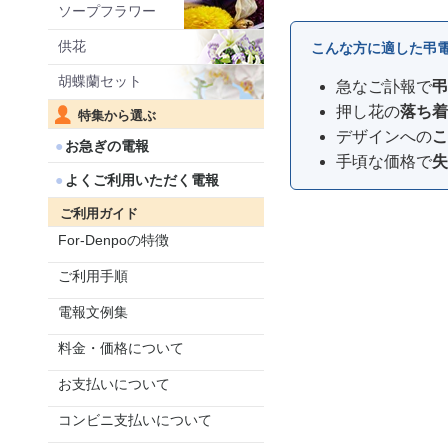
ソープフラワー
供花
こんな方に適した弔
胡蝶蘭セット
急なご訃報で
弔
押し花の
落ち着
特集から選ぶ
デザインへの
こ
お急ぎの電報
手頃な価格で
失
よくご利用いただく電報
ご利用ガイド
For-Denpoの特徴
ご利用手順
電報文例集
料金・価格について
お支払いについて
コンビニ支払いについて