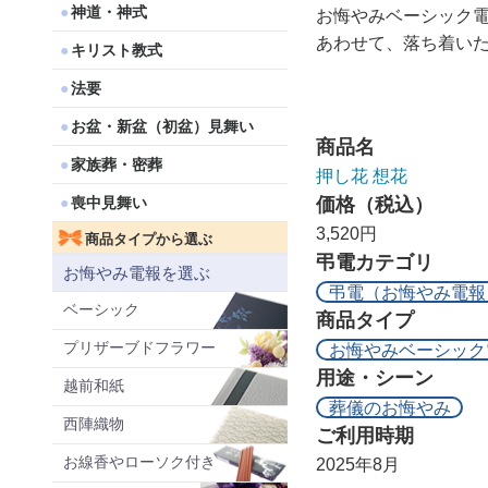
神道・神式
お悔やみベーシック
あわせて、落ち着い
キリスト教式
法要
お盆・新盆（初盆）見舞い
商品名
家族葬・密葬
押し花 想花
喪中見舞い
価格（税込）
3,520円
商品タイプから選ぶ
弔電カテゴリ
お悔やみ電報を選ぶ
弔電（お悔やみ電報
ベーシック
商品タイプ
プリザーブドフラワー
お悔やみベーシック
用途・シーン
越前和紙
葬儀のお悔やみ
西陣織物
ご利用時期
お線香やローソク付き
2025年8月