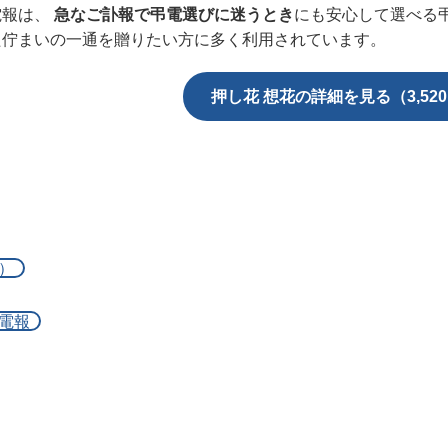
電報は、
急なご訃報で弔電選びに迷うとき
にも安心して選べる
た佇まいの一通を贈りたい方に多く利用されています。
押し花 想花の詳細を見る（3,52
）
電報