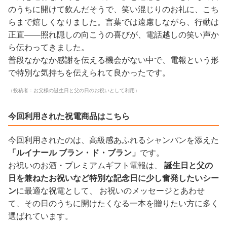
のうちに開けて飲んだそうで、笑い混じりのお礼に、こち
らまで嬉しくなりました。言葉では遠慮しながら、行動は
正直——照れ隠しの向こうの喜びが、電話越しの笑い声か
ら伝わってきました。
普段なかなか感謝を伝える機会がない中で、電報という形
で特別な気持ちを伝えられて良かったです。
（投稿者：お父様の誕生日と父の日のお祝いとして利用）
今回利用された祝電商品はこちら
今回利用されたのは、高級感あふれるシャンパンを添えた
「ルイナール ブラン・ド・ブラン」
です。
お祝いのお酒・プレミアムギフト電報は、
誕生日と父の
日を兼ねたお祝いなど特別な記念日に少し奮発したいシー
ン
に最適な祝電として、 お祝いのメッセージとあわせ
て、その日のうちに開けたくなる一本を贈りたい方に多く
選ばれています。