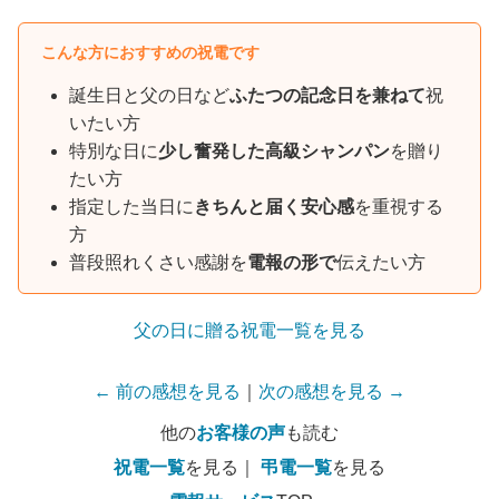
こんな方におすすめの祝電です
誕生日と父の日など
ふたつの記念日を兼ねて
祝
いたい方
特別な日に
少し奮発した高級シャンパン
を贈り
たい方
指定した当日に
きちんと届く安心感
を重視する
方
普段照れくさい感謝を
電報の形で
伝えたい方
父の日に贈る祝電一覧を見る
← 前の感想を見る
｜
次の感想を見る →
他の
お客様の声
も読む
祝電一覧
を見る｜
弔電一覧
を見る