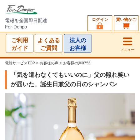
ログイン
買い物かご
電報を全国即日配達
For-Denpo
ご利用
よくある
法人の
ガイド
ご質問
お客様
メニュー
電報サービスTOP
>
お客様の声
>
お客様の声0756
「気を遣わなくてもいいのに」父の照れ笑い
が届いた、誕生日兼父の日のシャンパン