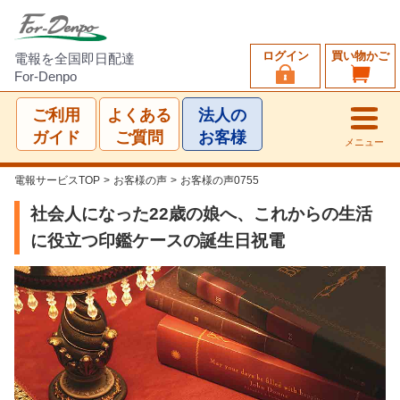
ログイン
買い物かご
電報を全国即日配達
For-Denpo
ご利用
よくある
法人の
ガイド
ご質問
お客様
メニュー
電報サービスTOP
>
お客様の声
>
お客様の声0755
社会人になった22歳の娘へ、これからの生活
に役立つ印鑑ケースの誕生日祝電