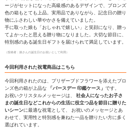
ージがセットになった高級感のあるデザインで、ブロンズ
色の箱もとても上品。実用品でありながら、記念日の贈り
物にふさわしい華やかさを備えていました。
手に取った娘も「おしゃれで嬉しい」と笑顔になり、贈っ
てよかったと思える贈り物になりました。大切な節目に、
特別感のある誕生日ギフトを届けられて満足しています。
（投稿者：娘さんの誕生日のお祝いとして利用）
今回利用された祝電商品はこちら
今回利用されたのは、プリザーブドフラワーを添えたブロ
ンズ色の箱が上品な
「バースデー 印鑑ケース」
です。
お祝いクリスタルメッセージは、
社会人になったお子さ
まの誕生日などこれからの生活に役立つ品を節目に贈りた
いシーン
に最適な祝電として、 お祝いのメッセージとあ
わせて、実用性と特別感を兼ねた一品を贈りたい方に多く
選ばれています。