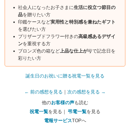
社会人になったお子さまに
生活に役立つ節目の
品
を贈りたい方
印鑑ケースなど
実用性と特別感を兼ねたギフト
を選びたい方
プリザーブドフラワー付きの
高級感あるデザイ
ン
を重視する方
ブロンズ色の箱など
上品な仕上がり
で記念日を
彩りたい方
誕生日のお祝いに贈る祝電一覧を見る
← 前の感想を見る
｜
次の感想を見る →
他の
お客様の声
も読む
祝電一覧
を見る｜
弔電一覧
を見る
電報サービス
TOPへ