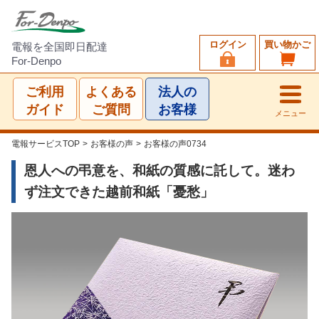
ログイン
買い物かご
電報を全国即日配達
For-Denpo
ご利用
よくある
法人の
ガイド
ご質問
お客様
メニュー
電報サービスTOP
>
お客様の声
>
お客様の声0734
恩人への弔意を、和紙の質感に託して。迷わ
ず注文できた越前和紙「憂愁」