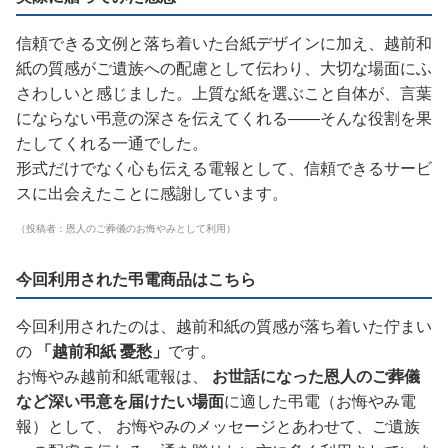
信頼できる文例と落ち着いた台紙デザインに加え、越前和
紙の質感がご遺族への配慮として伝わり、大切な場面にふ
さわしいと感じました。上質な紙を選ぶこと自体が、言葉
にならない弔意の深さを伝えてくれる——そんな役割を果
たしてくれる一通でした。
形式だけでなく心も伝える電報として、信頼できるサービ
スに出会えたことに感謝しています。
（投稿者：恩人のご葬儀のお悔やみとして利用）
今回利用された弔電商品はこちら
今回利用されたのは、越前和紙の質感が落ち着いた佇まい
の
「越前和紙 憂愁」
です。
お悔やみ越前和紙電報は、
お世話になった恩人のご葬儀
など深い弔意を届けたい場面
に適した弔電（お悔やみ電
報）として、 お悔やみのメッセージとあわせて、ご遺族