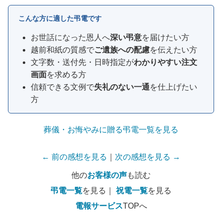
こんな方に適した弔電です
お世話になった恩人へ
深い弔意
を届けたい方
越前和紙の質感で
ご遺族への配慮
を伝えたい方
文字数・送付先・日時指定が
わかりやすい注文
画面
を求める方
信頼できる文例で
失礼のない一通
を仕上げたい
方
葬儀・お悔やみに贈る弔電一覧を見る
← 前の感想を見る
｜
次の感想を見る →
他の
お客様の声
も読む
弔電一覧
を見る｜
祝電一覧
を見る
電報サービス
TOPへ