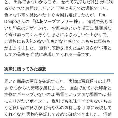
と。 出席できないからこそ、 せめて気持ちだけは 形に残
るかたちでお届けしたいと 丁寧に考えての選択でした。
色々な弔電を見比べた中で 今回お選びしたのが、 For-
Denpoさんの
「仏花ソープフラワー 静」
。 清楚で落ち着
いた印象のデザインは、 お悔やみという場面に 違和感な
く寄り添ってくれそうな まさにふさわしい仕上がりで、
ご遺族にも失礼のない印象だなと感じて こちらに気持ち
が固まりました。 過剰な装飾を控えた品の良さが 弔電と
しての品格を 自然に表現してくれる一品です。
実際に贈ってみた感想
届いた商品の写真を確認すると、 実物は写真通りの上品
さで 心からの安堵を感じました。 画面で見ていた印象と
実物にギャップがないのは 弔電という大切な場面では 特
にありがたいポイント。 過剰でも地味すぎでもない ちょ
うど良い品の良さが お悔やみの気持ちを 丁寧に表現して
くれるなと 実物を確認して改めて確信できました。 清楚