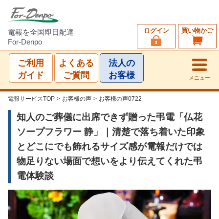
ログイン
買い物かご
電報を全国即日配達
For-Denpo
ご利用
よくある
法人の
ガイド
ご質問
お客様
メニュー
電報サービスTOP
>
お客様の声
>
お客様の声0722
知人のご葬儀に出席できず贈った弔電「仏花
ソープフラワー 静」｜清楚で落ち着いた印象
とどこにでも飾れるサイズ感が電報だけでは
物足りない場面で想いをより伝えてくれた弔
電体験談