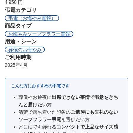
4,950 円
弔電カテゴリ
弔電（お悔やみ電報）
商品タイプ
お悔やみソープフラワー電報
用途・シーン
葬儀のお悔やみ
ご利用時期
2025年4月
こんな方におすすめの弔電です
葬儀やお通夜に
出席できない事情で弔意をきち
んと届けたい
方
清楚で落ち着いた印象の
ご遺族にも失礼のない
ソープフラワー弔電
を選びたい方
どこにでも飾れる
コンパクトで上品なサイズ感