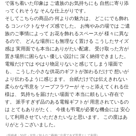
で落ち着いた印象は ご遺族のお気持ちにも 自然に寄り添
ってくれそうな そんな仕上がりです。
そしてこちらの商品の 何よりの魅力は、 どこにでも飾れ
る コンパクトなサイズ感でした。 お悔やみの場では ご遺
族のご事情によって お花を飾れるスペースが 様々に異な
るので、 どんな場所にも無理なく置ける こうしたサイズ
感は 実用面でも本当にありがたい配慮。 受け取った方が
置き場所に困らない 優しい設計に 深く納得できました。
電報だけでは やはり物足りないと感じてしまう場面で
も、 こうした小さな供花のギフトが加わるだけで 想いが
より伝わるように感じます。 台紙だけでは伝えきれない
柔らかな弔意を ソープフラワーが そっと添えてくれる仕
様は、 気持ちを届けたい場面で 本当に頼もしい存在で
す。 派手すぎず品のある電報ギフトが 用意されているの
は とてもありがたく、 今後も弔電が必要な機会には 安心
して利用させていただきたいなと思います。 この度はあ
りがとうございました。
（投稿者：50代・女性／知人のご葬儀に出席できず弔電として利用）