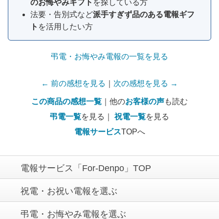
のお悔やみギフト
を探している方
法要・告別式など
派手すぎず品のある電報ギフ
ト
を活用したい方
弔電・お悔やみ電報の一覧を見る
← 前の感想を見る
｜
次の感想を見る →
この商品の感想一覧
｜他の
お客様の声
も読む
弔電一覧
を見る｜
祝電一覧
を見る
電報サービス
TOPへ
電報サービス「For-Denpo」TOP
祝電・お祝い電報を選ぶ
弔電・お悔やみ電報を選ぶ