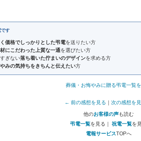
電です
く価格でしっかりとした弔電
を送りたい方
材にこだわった上質な一通
を選びたい方
すぎない
落ち着いた佇まいのデザイン
を求める方
やみの気持ちをきちんと伝えたい
方
葬儀・お悔やみに贈る弔電一覧
← 前の感想を見る
｜
次の感想を見
他の
お客様の声
も読む
弔電一覧
を見る｜
祝電一覧
を
電報サービス
TOPへ