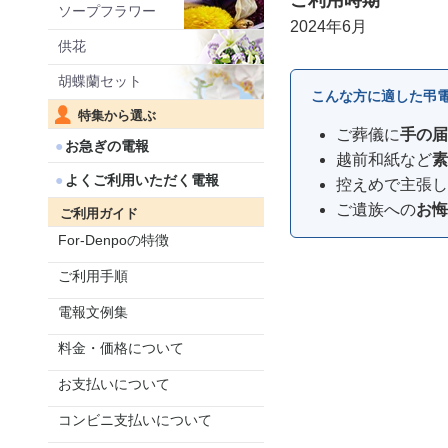
ご利用時期
ソープフラワー
2024年6月
供花
胡蝶蘭セット
こんな方に適した弔
特集から選ぶ
ご葬儀に
手の届
お急ぎの電報
越前和紙など
素
よくご利用いただく電報
控えめで主張し
ご遺族への
お悔
ご利用ガイド
For-Denpoの特徴
ご利用手順
電報文例集
料金・価格について
お支払いについて
コンビニ支払いについて