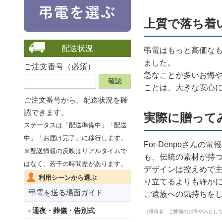
上質で落ち着
配送状況
弔電はもっと高価な
ました。
ご注文番号（必須）
急なことが多いお悔
ことは、大きな安心
ご注文番号から、
配送状況を確
認できます。
実際に贈って
ステータスは「配送準備中」「配送
中」「お届け完了」に移行します。
For-Denpoさ
※配送情報の反映はリアルタイムで
も、伝統の素材が持
はなく、若干の時間差があります。
デザインは控えめで
利用シーンから選ぶ
り立てるよりも静か
弔電を送る場面ガイド
ご遺族への気持ちを
通夜・葬儀・告別式
（投稿者：ご葬儀のお悔やみとし