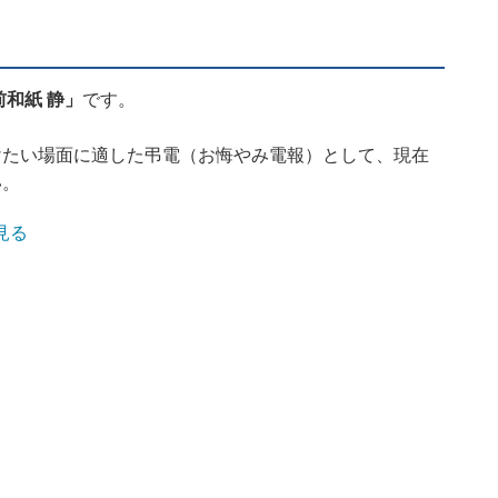
前和紙 静」
です。
けたい場面に適した弔電（お悔やみ電報）として、現在
い。
見る