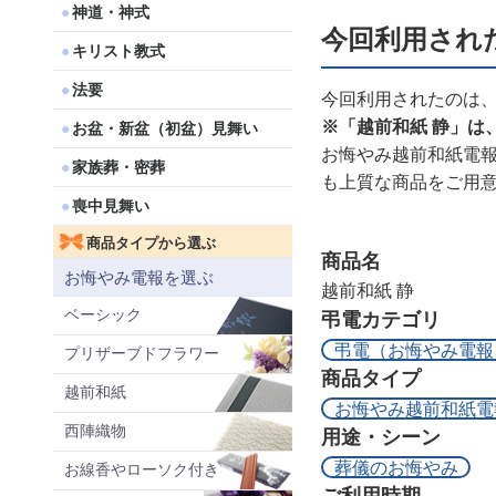
神道・神式
今回利用され
キリスト教式
法要
今回利用されたのは
※「越前和紙 静」は
お盆・新盆（初盆）見舞い
お悔やみ越前和紙電
家族葬・密葬
も上質な商品をご用
喪中見舞い
商品タイプから選ぶ
商品名
お悔やみ電報を選ぶ
越前和紙 静
ベーシック
弔電カテゴリ
弔電（お悔やみ電報
プリザーブドフラワー
商品タイプ
越前和紙
お悔やみ越前和紙電
西陣織物
用途・シーン
葬儀のお悔やみ
お線香やローソク付き