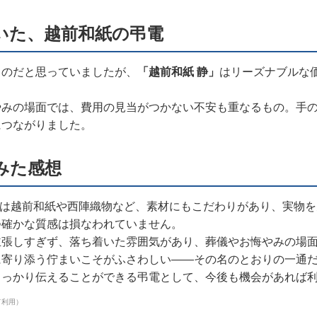
いた、越前和紙の弔電
ものだと思っていましたが、
「越前和紙 静」
はリーズナブルな
やみの場面では、費用の見当がつかない不安も重なるもの。手
につながりました。
みた感想
んの電報は越前和紙や西陣織物など、素材にもこだわりがあり、実
つ確かな質感は損なわれていません。
主張しすぎず、落ち着いた雰囲気があり、葬儀やお悔やみの場
に寄り添う佇まいこそがふさわしい——その名のとおりの一通
しっかり伝えることができる弔電として、今後も機会があれば
て利用）