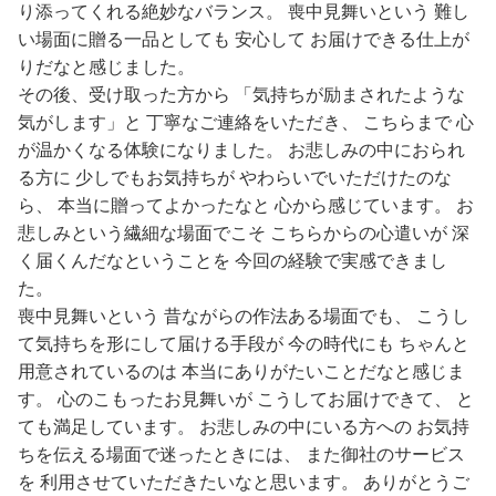
り添ってくれる絶妙なバランス。 喪中見舞いという 難し
い場面に贈る一品としても 安心して お届けできる仕上が
りだなと感じました。
その後、受け取った方から 「気持ちが励まされたような
気がします」と 丁寧なご連絡をいただき、 こちらまで 心
が温かくなる体験になりました。 お悲しみの中におられ
る方に 少しでもお気持ちが やわらいでいただけたのな
ら、 本当に贈ってよかったなと 心から感じています。 お
悲しみという繊細な場面でこそ こちらからの心遣いが 深
く届くんだなということを 今回の経験で実感できまし
た。
喪中見舞いという 昔ながらの作法ある場面でも、 こうし
て気持ちを形にして届ける手段が 今の時代にも ちゃんと
用意されているのは 本当にありがたいことだなと感じま
す。 心のこもったお見舞いが こうしてお届けできて、 と
ても満足しています。 お悲しみの中にいる方への お気持
ちを伝える場面で迷ったときには、 また御社のサービス
を 利用させていただきたいなと思います。 ありがとうご