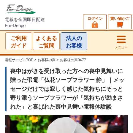
ログイン
買い物かご
電報を全国即日配達
For-Denpo
ご利用
よくある
法人の
ガイド
ご質問
お客様
メニュー
電報サービスTOP
>
お客様の声
>
お客様の声0477
喪中はがきを受け取った方への喪中見舞いに
贈った弔電「仏花ソープフラワー 静」｜メッ
セージだけでは寂しく感じた気持ちにそっと
寄り添うソープフラワーが「気持ちが励まさ
れた」と喜ばれた喪中見舞い電報体験談