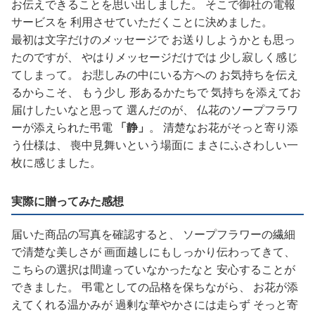
お伝えできることを思い出しました。 そこで御社の電報
サービスを 利用させていただくことに決めました。
最初は文字だけのメッセージで お送りしようかとも思っ
たのですが、 やはりメッセージだけでは 少し寂しく感じ
てしまって。 お悲しみの中にいる方への お気持ちを伝え
るからこそ、 もう少し 形あるかたちで 気持ちを添えてお
届けしたいなと思って 選んだのが、 仏花のソープフラワ
ーが添えられた弔電
「静」
。 清楚なお花がそっと寄り添
う仕様は、 喪中見舞いという場面に まさにふさわしい一
枚に感じました。
実際に贈ってみた感想
届いた商品の写真を確認すると、 ソープフラワーの繊細
で清楚な美しさが 画面越しにもしっかり伝わってきて、
こちらの選択は間違っていなかったなと 安心することが
できました。 弔電としての品格を保ちながら、 お花が添
えてくれる温かみが 過剰な華やかさには走らず そっと寄