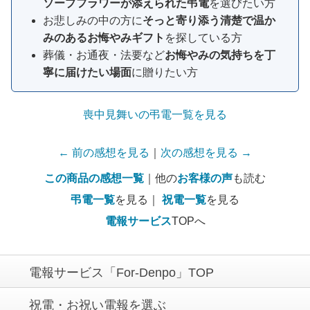
ソープフラワーが添えられた弔電
を選びたい方
お悲しみの中の方に
そっと寄り添う清楚で温か
みのあるお悔やみギフト
を探している方
葬儀・お通夜・法要など
お悔やみの気持ちを丁
寧に届けたい場面
に贈りたい方
喪中見舞いの弔電一覧を見る
← 前の感想を見る
｜
次の感想を見る →
この商品の感想一覧
｜他の
お客様の声
も読む
弔電一覧
を見る｜
祝電一覧
を見る
電報サービス
TOPへ
電報サービス「For-Denpo」TOP
祝電・お祝い電報を選ぶ