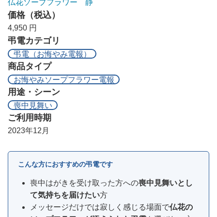
仏花ソープフラワー 静
価格（税込）
4,950 円
弔電カテゴリ
弔電（お悔やみ電報）
商品タイプ
お悔やみソープフラワー電報
用途・シーン
喪中見舞い
ご利用時期
2023年12月
こんな方におすすめの弔電です
喪中はがきを受け取った方への
喪中見舞いとし
て気持ちを届けたい
方
メッセージだけでは寂しく感じる場面で
仏花の