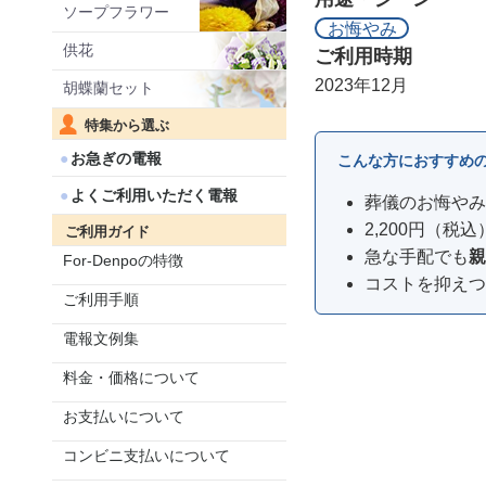
ソープフラワー
お悔やみ
供花
ご利用時期
2023年12月
胡蝶蘭セット
特集から選ぶ
お急ぎの電報
こんな方におすすめ
よくご利用いただく電報
葬儀のお悔やみ
2,200円（税
ご利用ガイド
急な手配でも
親
For-Denpoの特徴
コストを抑えつ
ご利用手順
電報文例集
料金・価格について
お支払いについて
コンビニ支払いについて