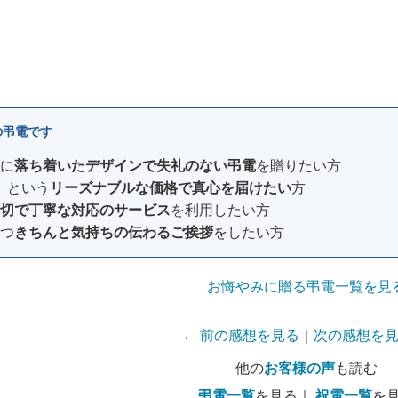
の弔電です
に
落ち着いたデザインで失礼のない弔電
を贈りたい方
込）という
リーズナブルな価格で真心を届けたい
方
切で丁寧な対応のサービス
を利用したい方
つ
きちんと気持ちの伝わるご挨拶
をしたい方
お悔やみに贈る弔電一覧を見
← 前の感想を見る
｜
次の感想を見
他の
お客様の声
も読む
弔電一覧
を見る｜
祝電一覧
を