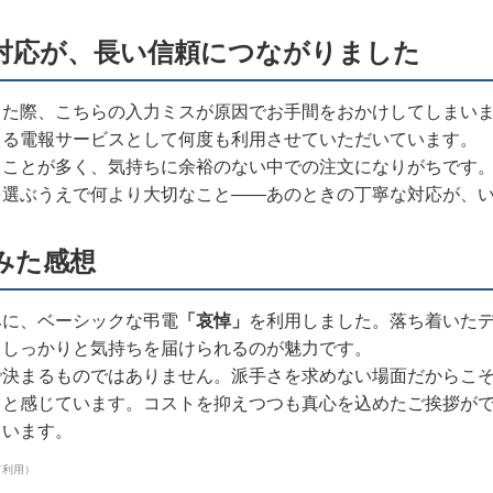
対応が、長い信頼につながりました
した際、こちらの入力ミスが原因でお手間をおかけしてしまい
きる電報サービスとして何度も利用させていただいています。
ることが多く、気持ちに余裕のない中での注文になりがちです
を選ぶうえで何より大切なこと——あのときの丁寧な対応が、
みた感想
みに、ベーシックな弔電
「哀悼」
を利用しました。落ち着いたデ
、しっかりと気持ちを届けられるのが魅力です。
で決まるものではありません。派手さを求めない場面だからこ
ると感じています。コストを抑えつつも真心を込めたご挨拶が
ています。
て利用）