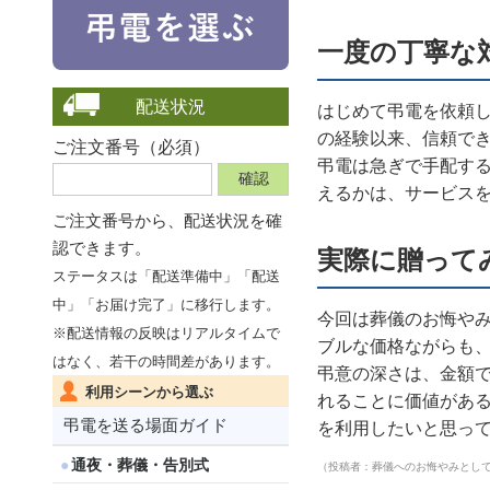
一度の丁寧な
配送状況
はじめて弔電を依頼
の経験以来、信頼で
ご注文番号（必須）
弔電は急ぎで手配す
えるかは、サービス
ご注文番号から、
配送状況を確
認できます。
実際に贈って
ステータスは「配送準備中」「配送
中」「お届け完了」に移行します。
今回は葬儀のお悔や
※配送情報の反映はリアルタイムで
ブルな価格ながらも
はなく、若干の時間差があります。
弔意の深さは、金額
利用シーンから選ぶ
れることに価値があ
弔電を送る場面ガイド
を利用したいと思っ
通夜・葬儀・告別式
（投稿者：葬儀へのお悔やみとし