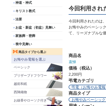
神道・神式
今回利用され
キリスト教式
法要
今回利用されたのは
お悔やみのベーシッ
お盆・新盆（初盆）見舞い
て、リーズナブルな
家族葬・密葬
喪中見舞い
商品タイプから選ぶ
商品名
お悔やみ電報を選ぶ
哀悼
ベーシック
価格（税込）
2,200円
プリザーブドフラワー
弔電カテゴリ
越前和紙
弔電（お悔やみ電報
西陣織物
商品タイプ
お悔やみベーシック
お線香やローソク付き
用途・シーン