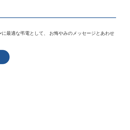
ン
に最適な弔電として、 お悔やみのメッセージとあわせ
）