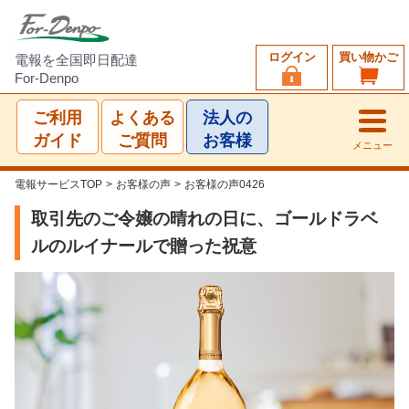
ログイン
買い物かご
電報を全国即日配達
For-Denpo
ご利用
よくある
法人の
ガイド
ご質問
お客様
メニュー
電報サービスTOP
>
お客様の声
>
お客様の声0426
取引先のご令嬢の晴れの日に、ゴールドラベ
ルのルイナールで贈った祝意