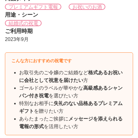
プレミアムギフト電報
お祝いのお酒
用途・シーン
結婚式の祝電
ご利用時期
2023年9月
こんな方におすすめの祝電です
お取引先のご令嬢のご結婚など
格式あるお祝い
に会社として祝意を届けたい
方
ゴールドのラベルが華やかな
高級感あるシャン
パン付き祝電
を選びたい方
特別なお相手に
失礼のない品格あるプレミアム
ギフト
を贈りたい方
あらたまったご挨拶に
メッセージを添えられる
電報の形式
を活用したい方