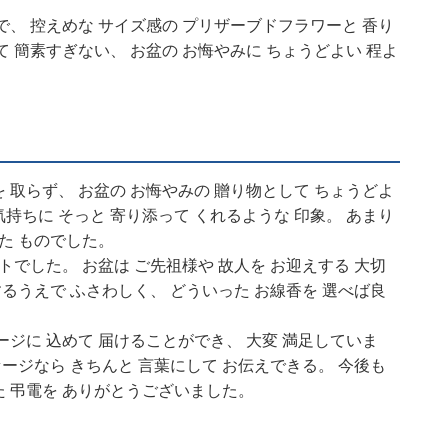
で、 控えめな サイズ感の プリザーブドフラワーと 香り
て 簡素すぎない、 お盆の お悔やみに ちょうどよい 程よ
 取らず、 お盆の お悔やみの 贈り物として ちょうどよ
気持ちに そっと 寄り添って くれるような 印象。 あまり
いた ものでした。
トでした。 お盆は ご先祖様や 故人を お迎えする 大切
するうえで ふさわしく、 どういった お線香を 選べば良
ージに 込めて 届けることができ、 大変 満足していま
セージなら きちんと 言葉にして お伝えできる。 今後も
た 弔電を ありがとうございました。