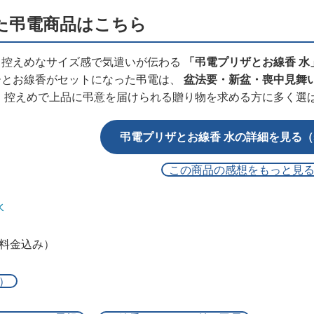
た弔電商品はこちら
、控えめなサイズ感で気遣いが伝わる
「弔電プリザとお線香 水
ーとお線香がセットになった弔電は、
盆法要・新盆・喪中見舞
 控えめで上品に弔意を届けられる贈り物を求める方に多く選
弔電プリザとお線香 水の詳細を見る（5
この商品の感想をもっと見
水
字料金込み）
）