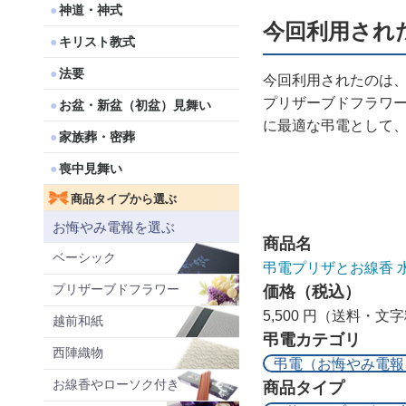
神道・神式
今回利用され
キリスト教式
法要
今回利用されたのは
プリザーブドフラワ
お盆・新盆（初盆）見舞い
に最適な弔電として、
家族葬・密葬
喪中見舞い
商品タイプから選ぶ
お悔やみ電報を選ぶ
商品名
ベーシック
弔電プリザとお線香 
プリザーブドフラワー
価格（税込）
5,500 円（送料・文
越前和紙
弔電カテゴリ
西陣織物
弔電（お悔やみ電報
お線香やローソク付き
商品タイプ