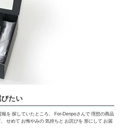
選びたい
 探していたところ、 For-Denpoさんで 理想の商品
、 せめて お悔やみの 気持ちと お詫びを 形にして お届