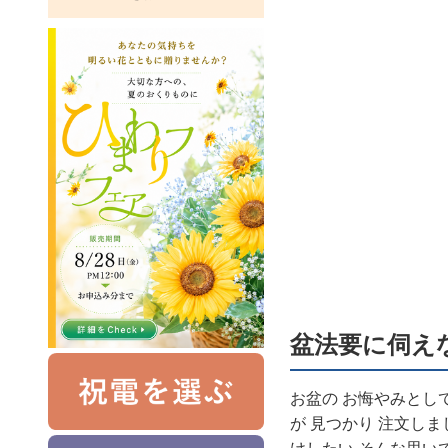
盆法要に伺え
お盆の お悔やみとして
が 見つかり 注文しま