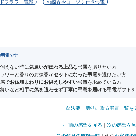
ドフラワー電報
お線香やローソク付き弔電
の弔電です
伺えない時に
気遣いが伝わる上品な弔電
を贈りたい方
ラワーと香りのお線香が
セットになった弔電
を選びたい方
感で
お仏壇まわりにお供えしやすい弔電
を求めている方
舞いなど
相手に気を遣わせず丁寧に弔意を届ける弔電ギフト
を
盆法要・新盆に贈る弔電一覧を
← 前の感想を見る
｜
次の感想を見