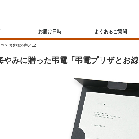
順
お届け日時
よくあるご質問
の声
>
お客様の声0412
悔やみに贈った弔電「弔電プリザとお線