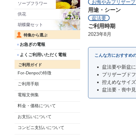
お悔やみプリザーブ
ソープフラワー
用途・シーン
供花
盆法要
胡蝶蘭セット
ご利用時期
2023年8月
特集から選ぶ
お急ぎの電報
よくご利用いただく電報
こんな方におすすめ
ご利用ガイド
盆法要や新盆に
For-Denpoの特徴
プリザーブドフ
控えめなサイズ
ご利用手順
盆法要・喪中見
電報文例集
料金・価格について
お支払いについて
コンビニ支払いについて