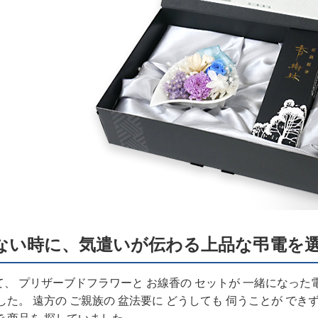
ない時に、気遣いが伝わる上品な弔電を
、 プリザーブドフラワーと お線香の セットが 一緒になった電報を
した。 遠方の ご親族の 盆法要に どうしても 伺うことが できず