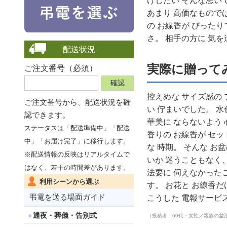
けしたい そんな思い
あまり 高価なものでは
の お線香が ぴった
さ。 相手の方に 気を
配送状況
実際に贈って
ご注文番号（必須）
控えめな サイズ感の 
ご注文番号から、
配送状況を確
い 佇まいでした。 水
認できます。
華美に ならないよう 
ステータスは「配送準備中」「配送
香りの お線香が セッ
中」「お届け完了」に移行します。
な 時期。 そんな お
※配送情報の反映はリアルタイムで
いか 迷うこともなく
はなく、若干の時間差があります。
法要に 伺えなかったこ
利用シーンから選ぶ
す。 お花と お線香だ
弔電を送る場面ガイド
こうした 電報サービ
通夜・葬儀・告別式
（投稿者：60代・女性／親族の盆