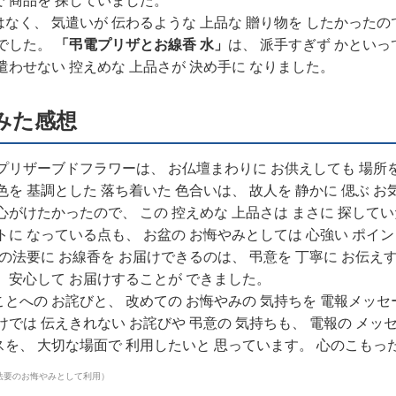
で 商品を 探していました。
なく、 気遣いが 伝わるような 上品な 贈り物を したかったの
りでした。
「弔電プリザとお線香 水」
は、 派手すぎず かといっ
遣わせない 控えめな 上品さが 決め手に なりました。
みた感想
プリザーブドフラワーは、 お仏壇まわりに お供えしても 場所を
色を 基調とした 落ち着いた 色合いは、 故人を 静かに 偲ぶ お
心がけたかったので、 この 控えめな 上品さは まさに 探して
トに なっている点も、 お盆の お悔やみとしては 心強い ポイン
盆の法要に お線香を お届けできるのは、 弔意を 丁寧に お伝え
、 安心して お届けすることが できました。
とへの お詫びと、 改めての お悔やみの 気持ちを 電報メッセ
けでは 伝えきれない お詫びや 弔意の 気持ちも、 電報の メッ
スを、 大切な場面で 利用したいと 思っています。 心のこもっ
法要のお悔やみとして利用）