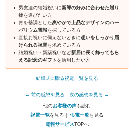
男友達の結婚祝いに
新郎の好みに合わせた贈り
物
を選びたい方
青を基調とした
爽やかで上品なデザインのハー
バリウム電報
を探している方
直接お祝いに伺えないときに
想いをしっかり届
けられる祝電
を求めている方
結婚祝い・新築祝いなど
新居に長く飾ってもら
える記念のギフト
を活用したい方
結婚式に贈る祝電一覧を見る
← 前の感想を見る
｜
次の感想を見る →
他の
お客様の声
も読む
祝電一覧
を見る｜
弔電一覧
を見る
電報サービス
TOPへ