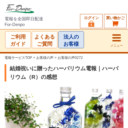
ログイン
買い物かご
電報を全国即日配達
For-Denpo
ご利用
よくある
法人の
ガイド
ご質問
お客様
メニュー
電報サービスTOP
>
お客様の声
>
お客様の声0272
結婚祝いに贈ったハーバリウム電報｜ハーバ
リウム（R）の感想