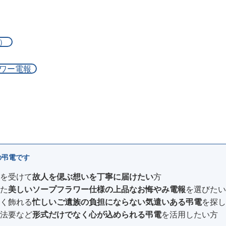
）
ワー電報
の弔電です
を受けて
故人を偲ぶ想いを丁寧に届けたい
方
た
美しいソープフラワー仕様の上品なお悔やみ電報
を選びたい
く飾れる
忙しいご遺族の負担にならない気遣いある弔電
を探し
法要など
形式だけでなく心が込められる弔電
を活用したい方