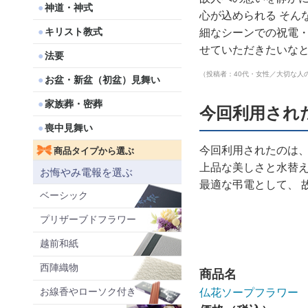
神道・神式
心が込められる そんな
キリスト教式
細なシーンでの祝電・
せていただきたいなと
法要
（投稿者：40代・女性／大切な人
お盆・新盆（初盆）見舞い
家族葬・密葬
今回利用され
喪中見舞い
今回利用されたのは
商品タイプから選ぶ
上品な美しさと水替
お悔やみ電報を選ぶ
最適な弔電として、 
ベーシック
プリザーブドフラワー
越前和紙
西陣織物
商品名
お線香やローソク付き
仏花ソープフラワー