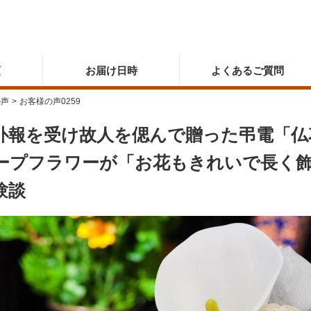
順
お届け日時
よくあるご質問
の声
>
お客様の声0259
訃報を受け故人を偲んで贈った弔電「仏
ープフラワーが「お花もきれいで長く
験談