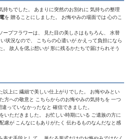
気持ちでした。 あまりに突然のお別れに 気持ちの整理
電
を 贈ることにしました。 お悔やみの場面では 心のこ
ソープフラワーは、 見た目の美しさはもちろん、 水替
しい状況なので、 こちらの心遣いが かえって負担になら
た。 故人を偲ぶ想いが 形に残るかたちで届けられそう
た以上に 繊細で美しい仕上がりでした。 お悔やみとい
た方への敬意と こちらからのお悔やみの気持ちを 一つ
 間違っていなかったなと 確信できました。
をいただきました。 お忙しい時期にいる ご遺族の方に
配慮が こんなにもありがたく 伝わるものなんだなと感
を表す手段として、 単なる形式だけのお悔やみではなく