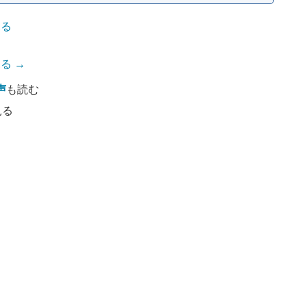
見る
る →
声
も読む
見る