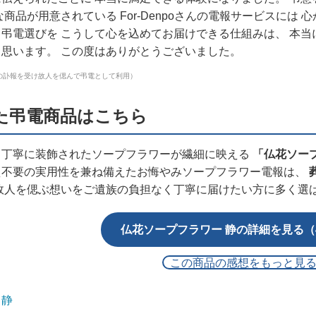
商品が用意されている For-Denpoさんの電報サービスには
弔電選びを こうして心を込めてお届けできる仕組みは、 本当
思います。 この度はありがとうございました。
の訃報を受け故人を偲んで弔電として利用）
た弔電商品はこちら
、丁寧に装飾されたソープフラワーが繊細に映える
「仏花ソー
え不要の実用性を兼ね備えたお悔やみソープフラワー電報は、
故人を偲ぶ想いをご遺族の負担なく丁寧に届けたい方に多く選
仏花ソープフラワー 静の詳細を見る（4
この商品の感想をもっと見
 静