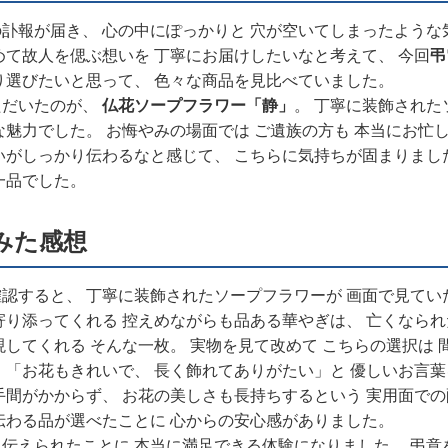
訃報が届き、 心の中にぽっかりと 穴が空いてしまったような
めて故人を偲ぶ想いを 丁寧にお届けしたいなと考えて、 今回
弔
り選びたいと思って、 色々な商品を見比べていました。
ただいたのが、
仏花ソープフラワー「静」
。 丁寧に装飾された
な魅力でした。 お悔やみの場面では ご遺族の方も 本当にお忙
いがしっかり伝わるなと感じて、 こちらに気持ちが固まりまし
一品でした。
みた感想
認すると、 丁寧に装飾されたソープフラワーが 画面で見てい
寄り添ってくれる 控えめながらも品ある華やぎは、 亡くなられ
現してくれる そんな一枚。 実物を見て改めて こちらの選択は
 「お花もきれいで、 長く飾れてありがたい」と 優しいお言葉
手間がかからず、 お花の美しさも長持ちするという 実用面での
伝わる品が選べたことに 心からの安心感がありました。
伝えられたことに 本当に満足できる体験になりました。 弔意