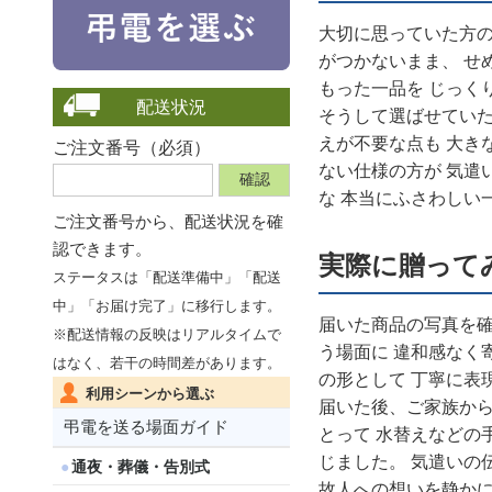
大切に思っていた方の
がつかないまま、 せ
もった一品を じっく
配送状況
そうして選ばせてい
えが不要な点も 大き
ご注文番号（必須）
ない仕様の方が 気遣
な 本当にふさわしい
ご注文番号から、
配送状況を確
認できます。
実際に贈って
ステータスは「配送準備中」「配送
中」「お届け完了」に移行します。
届いた商品の写真を確
※配送情報の反映はリアルタイムで
う場面に 違和感なく
はなく、若干の時間差があります。
の形として 丁寧に表
利用シーンから選ぶ
届いた後、ご家族から
弔電を送る場面ガイド
とって 水替えなどの
じました。 気遣いの
通夜・葬儀・告別式
故人への想いを静かに