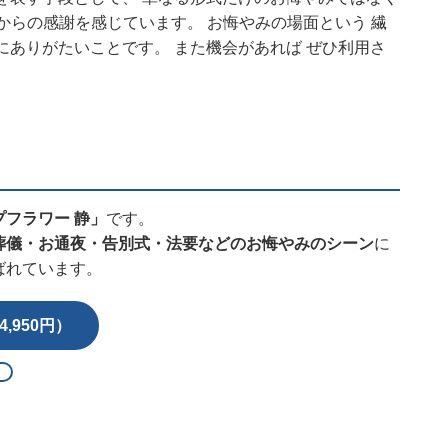
 心からの感謝を感じています。 お悔やみの場面という 繊
にありがたいことです。 また機会があれば ぜひ利用さ
プフラワー 静」
です。
葬儀・お通夜・告別式・法要などのお悔やみのシーン
に
ばれています。
,950円）
る