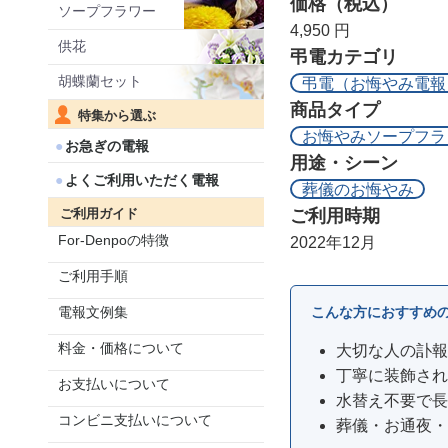
価格（税込）
ソープフラワー
4,950 円
供花
弔電カテゴリ
胡蝶蘭セット
弔電（お悔やみ電報
商品タイプ
特集から選ぶ
お悔やみソープフラ
お急ぎの電報
用途・シーン
よくご利用いただく電報
葬儀のお悔やみ
ご利用時期
ご利用ガイド
For-Denpoの特徴
2022年12月
ご利用手順
こんな方におすすめ
電報文例集
料金・価格について
大切な人の訃報
丁寧に装飾され
お支払いについて
水替え不要で長
コンビニ支払いについて
葬儀・お通夜・