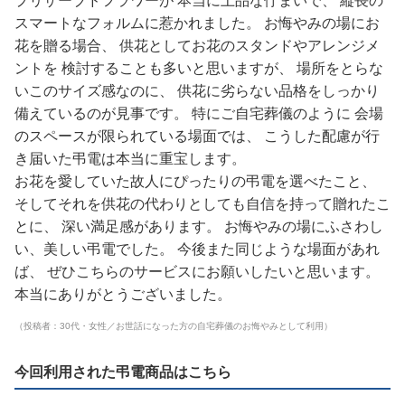
プリザーブドフラワーが 本当に上品な佇まいで、 縦長の
スマートなフォルムに惹かれました。 お悔やみの場にお
花を贈る場合、 供花としてお花のスタンドやアレンジメ
ントを 検討することも多いと思いますが、 場所をとらな
いこのサイズ感なのに、 供花に劣らない品格をしっかり
備えているのが見事です。 特にご自宅葬儀のように 会場
のスペースが限られている場面では、 こうした配慮が行
き届いた弔電は本当に重宝します。
お花を愛していた故人にぴったりの弔電を選べたこと、
そしてそれを供花の代わりとしても自信を持って贈れたこ
とに、 深い満足感があります。 お悔やみの場にふさわし
い、美しい弔電でした。 今後また同じような場面があれ
ば、 ぜひこちらのサービスにお願いしたいと思います。
本当にありがとうございました。
（投稿者：30代・女性／お世話になった方の自宅葬儀のお悔やみとして利用）
今回利用された弔電商品はこちら