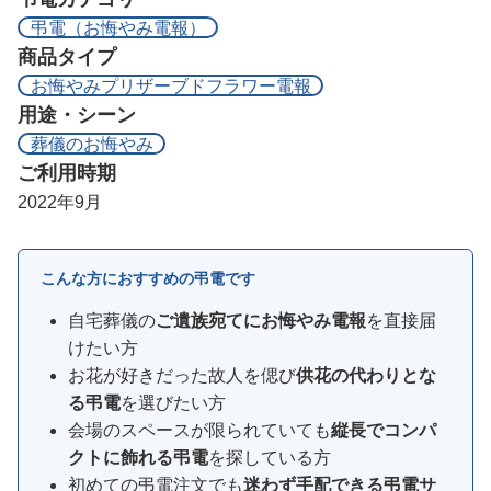
弔電（お悔やみ電報）
商品タイプ
お悔やみプリザーブドフラワー電報
用途・シーン
葬儀のお悔やみ
ご利用時期
2022年9月
こんな方におすすめの弔電です
自宅葬儀の
ご遺族宛てにお悔やみ電報
を直接届
けたい方
お花が好きだった故人を偲び
供花の代わりとな
る弔電
を選びたい方
会場のスペースが限られていても
縦長でコンパ
クトに飾れる弔電
を探している方
初めての弔電注文でも
迷わず手配できる弔電サ