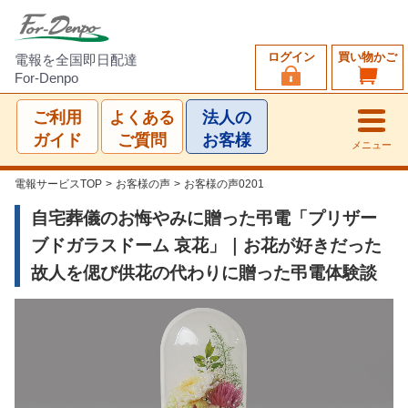
ログイン
買い物かご
電報を全国即日配達
For-Denpo
ご利用
よくある
法人の
ガイド
ご質問
お客様
メニュー
電報サービスTOP
>
お客様の声
>
お客様の声0201
自宅葬儀のお悔やみに贈った弔電「プリザー
ブドガラスドーム 哀花」｜お花が好きだった
故人を偲び供花の代わりに贈った弔電体験談