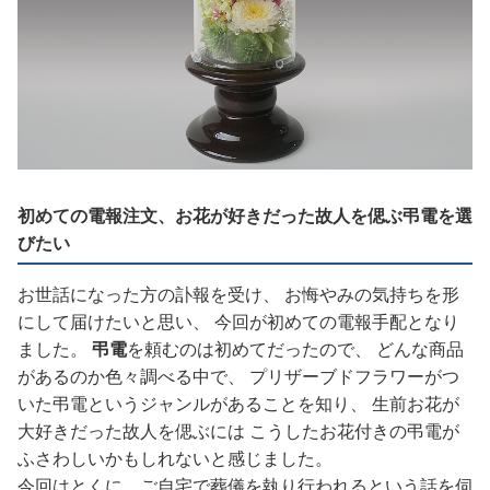
初めての電報注文、お花が好きだった故人を偲ぶ弔電を選
びたい
お世話になった方の訃報を受け、 お悔やみの気持ちを形
にして届けたいと思い、 今回が初めての電報手配となり
ました。
弔電
を頼むのは初めてだったので、 どんな商品
があるのか色々調べる中で、 プリザーブドフラワーがつ
いた弔電というジャンルがあることを知り、 生前お花が
大好きだった故人を偲ぶには こうしたお花付きの弔電が
ふさわしいかもしれないと感じました。
今回はとくに、ご自宅で葬儀を執り行われるという話を伺