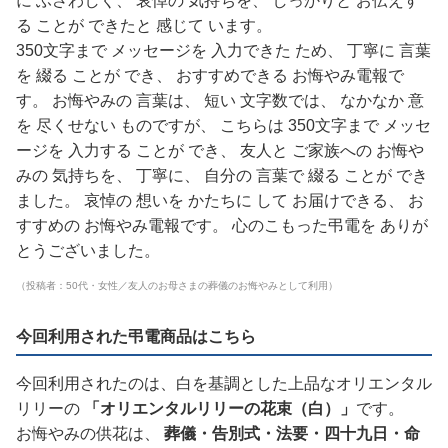
に ふさわしく、 哀悼の 気持ちを、 しっかりと お伝えす
る ことが できたと 感じて います。
350文字まで メッセージを 入力できた ため、 丁寧に 言葉
を 綴る ことが でき、 おすすめできる お悔やみ電報で
す。 お悔やみの 言葉は、 短い 文字数では、 なかなか 意
を 尽くせない ものですが、 こちらは 350文字まで メッセ
ージを 入力する ことが でき、 友人と ご家族への お悔や
みの 気持ちを、 丁寧に、 自分の 言葉で 綴る ことが でき
ました。 哀悼の 想いを かたちに して お届けできる、 お
すすめの お悔やみ電報です。 心のこもった弔電を ありが
とうございました。
（投稿者：50代・女性／友人のお母さまの葬儀のお悔やみとして利用）
今回利用された弔電商品はこちら
今回利用されたのは、白を基調とした上品なオリエンタル
リリーの
「オリエンタルリリーの花束（白）」
です。
お悔やみの供花は、
葬儀・告別式・法要・四十九日・命