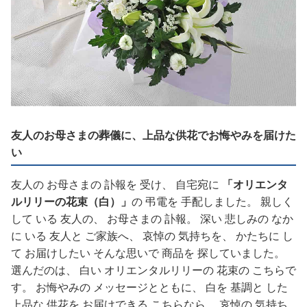
友人のお母さまの葬儀に、上品な供花でお悔やみを届けた
い
友人の お母さまの 訃報を 受け、 自宅宛に
「オリエンタ
ルリリーの花束（白）」
の 弔電を 手配しました。 親しく
して いる 友人の、 お母さまの 訃報。 深い 悲しみの なか
に いる 友人と ご家族へ、 哀悼の 気持ちを、 かたちに し
て お届けしたい そんな思いで 商品を 探していました。
選んだのは、 白い オリエンタルリリーの 花束の こちらで
す。 お悔やみの メッセージとともに、 白を 基調と した
上品な 供花を お届けできる こちらなら、 哀悼の 気持ち