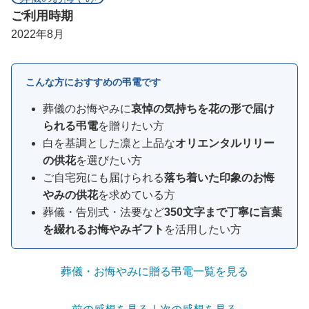
ご利用時期
2022年8月
こんな方におすすめの弔電です
葬儀のお悔やみに
哀悼の気持ちを花の形で届け
られる弔電
を贈りたい方
白を基調とした凛と上品な
オリエンタルリリー
の供花
を選びたい方
ご自宅宛にも届けられる
落ち着いた印象のお悔
やみの供花
を求めている方
葬儀・告別式・法要など
350文字まで丁寧に言葉
を綴れるお悔やみギフト
を活用したい方
葬儀・お悔やみに贈る弔電一覧を見る