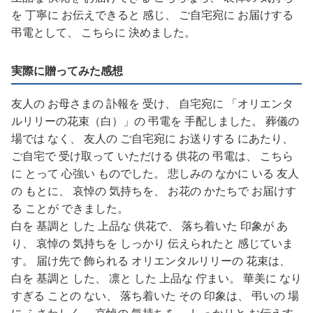
を 丁寧に お伝えできると 感じ、 ご自宅宛に お届けする
弔電として、 こちらに 決めました。
実際に贈ってみた感想
友人の お母さまの 訃報を 受け、 自宅宛に 「オリエンタ
ルリリーの花束（白）」の 弔電を 手配しました。 葬儀の
場では なく、 友人の ご自宅宛に お送りする にあたり、
ご自宅で 受け取って いただける 供花の 弔電は、 こちら
に とって 心強い ものでした。 悲しみの なかに いる 友人
の もとに、 哀悼の 気持ちを、 お花の かたちで お届けす
る ことが できました。
白を 基調と した 上品な 供花で、 落ち着いた 印象が あ
り、 哀悼の 気持ちを しっかり 伝えられたと 感じていま
す。 届け先で 飾られる オリエンタルリリーの 花束は、
白を 基調と した、 凛と した 上品な 佇まい。 華美に なり
すぎる ことの ない、 落ち着いた その 印象は、 弔いの 場