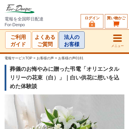
ログイン
買い物かご
電報を全国即日配達
For-Denpo
ご利用
よくある
法人の
ガイド
ご質問
お客様
メニュー
電報サービスTOP
>
お客様の声
>
お客様の声0181
葬儀のお悔やみに贈った弔電「オリエンタル
リリーの花束（白）」｜白い供花に想いを込
めた体験談