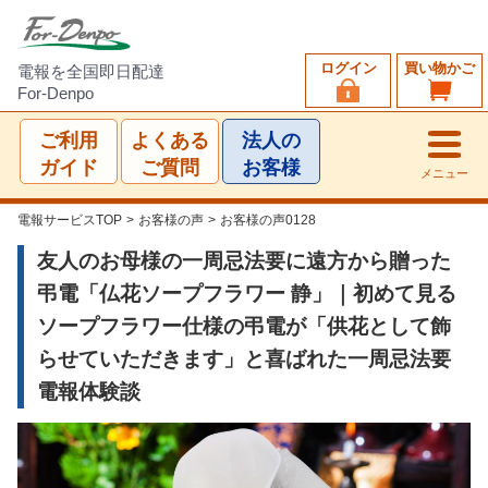
ログイン
買い物かご
電報を全国即日配達
For-Denpo
ご利用
よくある
法人の
ガイド
ご質問
お客様
メニュー
電報サービスTOP
>
お客様の声
>
お客様の声0128
友人のお母様の一周忌法要に遠方から贈った
弔電「仏花ソープフラワー 静」｜初めて見る
ソープフラワー仕様の弔電が「供花として飾
らせていただきます」と喜ばれた一周忌法要
電報体験談