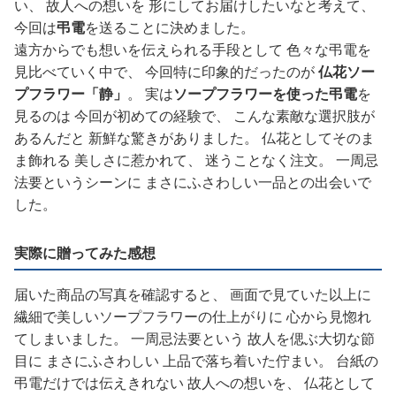
い、 故人への想いを 形にしてお届けしたいなと考えて、
今回は
弔電
を送ることに決めました。
遠方からでも想いを伝えられる手段として 色々な弔電を
見比べていく中で、 今回特に印象的だったのが
仏花ソー
プフラワー「静」
。 実は
ソープフラワーを使った弔電
を
見るのは 今回が初めての経験で、 こんな素敵な選択肢が
あるんだと 新鮮な驚きがありました。 仏花としてそのま
ま飾れる 美しさに惹かれて、 迷うことなく注文。 一周忌
法要というシーンに まさにふさわしい一品との出会いで
した。
実際に贈ってみた感想
届いた商品の写真を確認すると、 画面で見ていた以上に
繊細で美しいソープフラワーの仕上がりに 心から見惚れ
てしまいました。 一周忌法要という 故人を偲ぶ大切な節
目に まさにふさわしい 上品で落ち着いた佇まい。 台紙の
弔電だけでは伝えきれない 故人への想いを、 仏花として