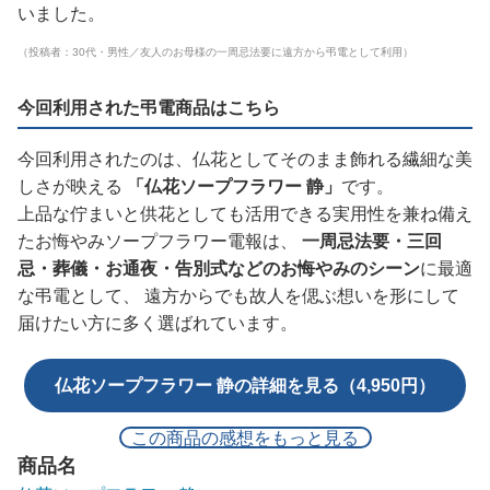
いました。
（投稿者：30代・男性／友人のお母様の一周忌法要に遠方から弔電として利用）
今回利用された弔電商品はこちら
今回利用されたのは、仏花としてそのまま飾れる繊細な美
しさが映える
「仏花ソープフラワー 静」
です。
上品な佇まいと供花としても活用できる実用性を兼ね備え
たお悔やみソープフラワー電報は、
一周忌法要・三回
忌・葬儀・お通夜・告別式などのお悔やみのシーン
に最適
な弔電として、 遠方からでも故人を偲ぶ想いを形にして
届けたい方に多く選ばれています。
仏花ソープフラワー 静の詳細を見る（4,950円）
この商品の感想をもっと見る
商品名