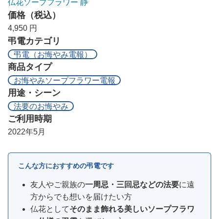
仏花ソープフラワー 静
価格（税込）
4,950 円
弔電カテゴリ
弔電（お悔やみ電報）
商品タイプ
お悔やみソープフラワー電報
用途・シーン
法要のお悔やみ
ご利用時期
2022年5月
こんな方におすすめの弔電です
友人やご親族の
一周忌・三回忌などの法要
に遠
方からでも想いを届けたい方
仏花として
そのまま飾れる美しいソープフラワ