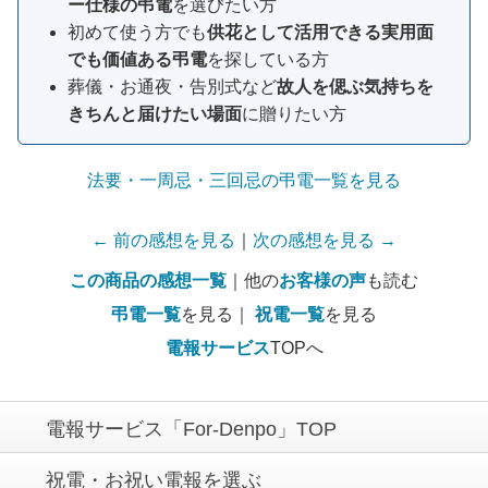
ー仕様の弔電
を選びたい方
初めて使う方でも
供花として活用できる実用面
でも価値ある弔電
を探している方
葬儀・お通夜・告別式など
故人を偲ぶ気持ちを
きちんと届けたい場面
に贈りたい方
法要・一周忌・三回忌の弔電一覧を見る
← 前の感想を見る
｜
次の感想を見る →
この商品の感想一覧
｜他の
お客様の声
も読む
弔電一覧
を見る｜
祝電一覧
を見る
電報サービス
TOPへ
電報サービス「For-Denpo」TOP
祝電・お祝い電報を選ぶ