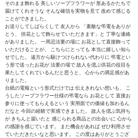
そのまま飾れる 美しいソープフラワーが 形あるかたちで
届けてくれそうな そんな確信を実物を見て 改めて感じる
ことができました。
お送りしてしばらくして 友人から 「素敵な弔電をありが
とう、 供花として飾らせていただきます」と 丁寧な連絡
がありました。 一周忌法要の場に お花として直接飾って
いただけることが、 こちらにとっても 本当に嬉しい知ら
せでした。 遠方から駆けつけられない代わりに 弔電とい
う形で送ったお花が 法要の場で 故人を偲ぶ供花の役目を
果たしてくれているんだと思うと、 心からの満足感があ
りました。
台紙の電報という形式だけでは 伝えきれない想いも、 こ
うしたソープフラワー仕様の弔電なら お花として 直接お
参りに使ってもらえるという 実用面での価値も加わるん
だなと 今回の経験で実感できました。 故人を偲ぶ気持ち
が きちんと届いたと 感じられる商品との出会いに 心から
の感謝を感じています。 また機会があれば ぜひ利用させ
ていただきたいなと思います。 この度はありがとうござ