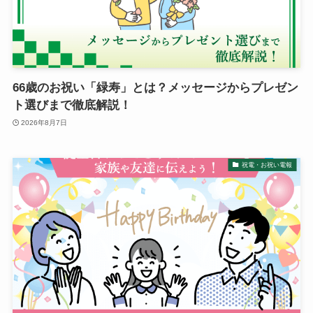
退職・定年
入学・就職・合格祝い・卒業
成人式
66歳のお祝い「緑寿」とは？メッセージからプレゼン
ト選びまで徹底解説！
記念日やイベント
2026年8月7日
母の日
祝電・お祝い電報
父の日
叙勲・褒章祝い
長寿・還暦祝い
暑中・残暑見舞い