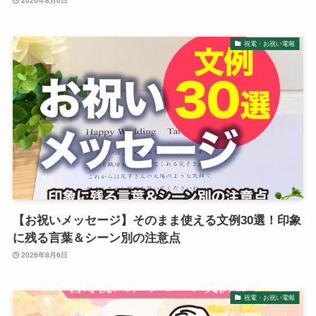
2026年8月6日
ハーバリウム
祝電・お祝い電報
ソープフラワー
カード型メッセージ
越前和紙
西陣織物
和柄・和風
【お祝いメッセージ】そのまま使える文例30選！印象
に残る言葉＆シーン別の注意点
ぬいぐるみ
2026年8月6日
グレース･ベア
祝電・お祝い電報