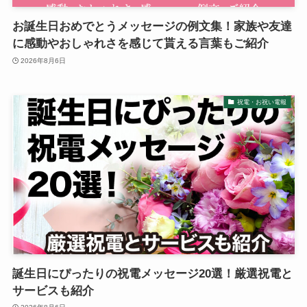
お誕生日おめでとうメッセージの例文集！家族や友達
敬老の日
に感動やおしゃれさを感じて貰える言葉もご紹介
クリスマス
2026年8月6日
お悔やみ・法要
祝電・お祝い電報
喪中見舞い
お盆・新盆（初盆）見舞い
祝電を選ぶ
ベーシック
誕生日にぴったりの祝電メッセージ20選！厳選祝電と
サービスも紹介
プリザーブドフラワー