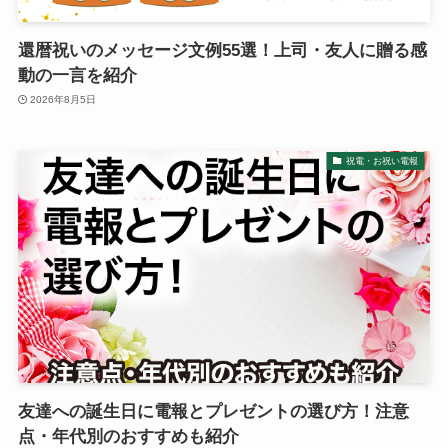
ブライダル特集
還暦祝いのメッセージ文例55選！上司・友人に贈る感
思いやり電報
動の一言を紹介
2026年8月5日
花と電報で帰省しよう
祝電・お祝い電報
よくご利用いただく弔電
お線香・ローソク付き弔電
ソープフラワー付き弔電
祝電の送り方
友達への誕生日に電報とプレゼントの選び方！注意
弔電の送り方
点・年代別のおすすめも紹介