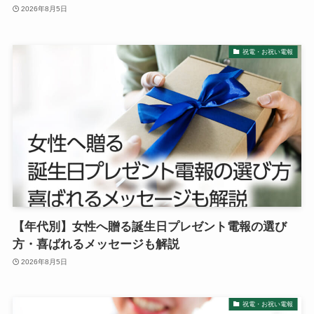
2026年8月5日
冠婚葬祭マナー
電報活用術
祝電・お祝い電報
電報コラム
お客様の声
【年代別】女性へ贈る誕生日プレゼント電報の選び
方・喜ばれるメッセージも解説
2026年8月5日
祝電・お祝い電報