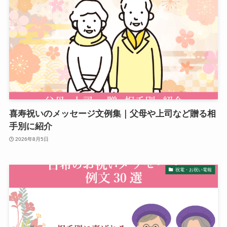
プレミアムギフト
カタログギフト
観葉植物
フラワー（生花）
胡蝶蘭セット
喜寿祝いのメッセージ文例集｜父母や上司など贈る相
手別に紹介
ベネチアンメッセージ
2026年8月5日
クリスタルメッセージ
祝電・お祝い電報
ことば
オルゴール