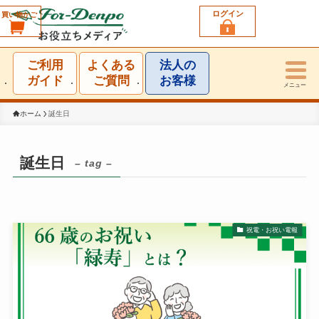
ログイン
買い物かご
利用シーン一覧
ご利用
よくある
法人の
結婚祝い
ガイド
ご質問
お客様
メニュー
誕生日祝い
ホーム
誕生日
出産祝い
誕生日
– tag –
お見舞い・お礼
就任・昇進祝い
祝電・お祝い電報
移転・開店・受賞祝い
選挙