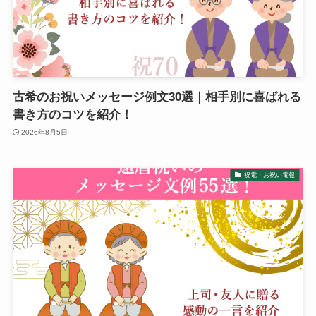
純金
弔電を選ぶ
ベーシック
古希のお祝いメッセージ例文30選｜相手別に喜ばれる
書き方のコツを紹介！
プリザーブドフラワー
2026年8月5日
越前和紙
祝電・お祝い電報
西陣織物
供花・献花
胡蝶蘭セット