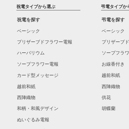
祝電タイプから選ぶ
弔電タイプか
祝電を探す
弔電を探す
ベーシック
ベーシック
プリザーブドフラワー電報
プリザーブ
ハーバリウム
ソープフラ
ソープフラワー電報
お線香付き
カード型メッセージ
越前和紙
越前和紙
西陣織物
西陣織物
供花
和柄・和風デザイン
胡蝶蘭
ぬいぐるみ電報