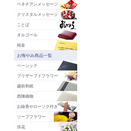
ベネチアンメッセージ
クリスタルメッセージ
ことば
オルゴール
純金
お悔やみ商品一覧
ベーシック
プリザーブドフラワー
越前和紙
西陣織物
お線香やローソク付き
ソープフラワー
供花