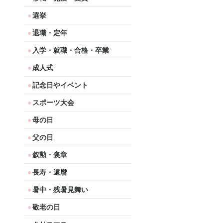
選挙
退職・定年
入学・就職・合格・卒業
成人式
記念日やイベント
スポーツ大会
母の日
父の日
叙勲・褒章
長寿・還暦
暑中・残暑見舞い
敬老の日