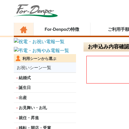
For-Denpoの特徴
ご利用手
お申込み内容確
利用シーンから選ぶ
お祝いシーン一覧
結婚式
誕生日
出産
お見舞い・お礼
就任・昇進
移転・開店・受賞