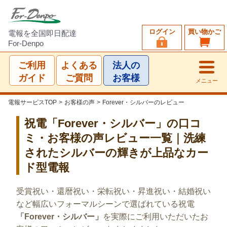
ログイン
買い物かご
電報を全国即日配達
For-Denpo
ご利用
よくある
法人の
ガイド
ご質問
お客様
メニュー
電報サービスTOP
>
お客様の声
>
Forever・シルバーのレビュー
祝電「Forever・シルバー」の口コ
ミ・お客様の声レビュー一覧｜洗練
されたシルバーの輝きが上品なカー
ド型電報
受賞祝い・還暦祝い・栄転祝い・昇進祝い・結婚祝い
など幅広いフォーマルシーンで選ばれている祝電
「Forever・シルバー」
を実際にご利用いただいたお