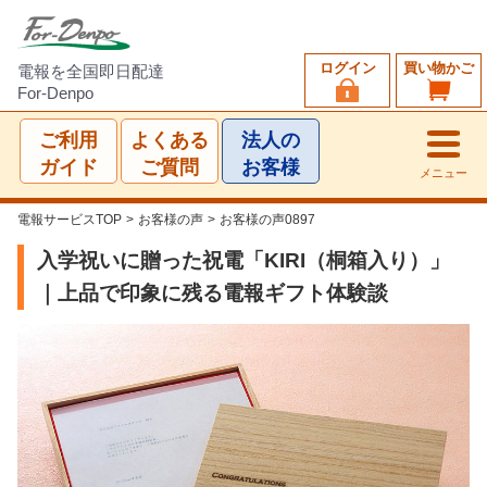
ログイン
買い物かご
電報を全国即日配達
For-Denpo
ご利用
よくある
法人の
ガイド
ご質問
お客様
メニュー
電報サービスTOP
>
お客様の声
>
お客様の声0897
入学祝いに贈った祝電「KIRI（桐箱入り）」
｜上品で印象に残る電報ギフト体験談