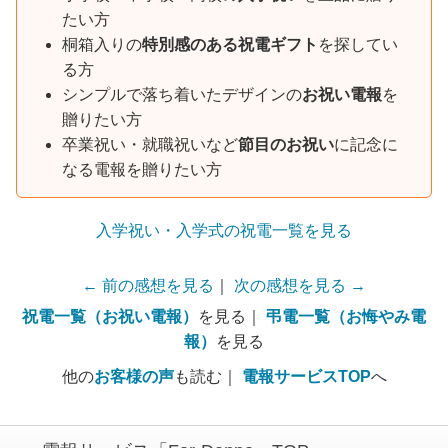
たい方
桐箱入りの
特別感のある祝電ギフト
を探してい
る方
シンプルで落ち着いたデザインの
お祝い電報
を
贈りたい方
卒業祝い・就職祝いなど
節目のお祝い
に記念に
なる電報を贈りたい方
入学祝い・入学式の祝電一覧を見る
← 前の感想を見る
｜
次の感想を見る →
祝電一覧（お祝い電報）
を見る｜
弔電一覧（お悔やみ電
報）
を見る
他の
お客様の声
も読む｜
電報サービスTOP
へ