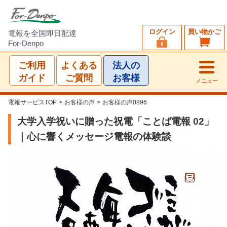
ログイン
買い物かご
電報を全国即日配達
For-Denpo
ご利用
よくある
法人の
ガイド
ご質問
お客様
メニュー
電報サービスTOP
>
お客様の声
>
お客様の声0896
大学入学祝いに贈った祝電「ことば電報 02」
｜心に響くメッセージ電報の体験談