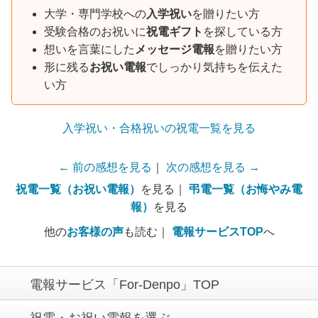
大学・専門学校への
入学祝い
を贈りたい方
受験合格のお祝いに
祝電ギフト
を探している方
想いを言葉にした
メッセージ電報
を贈りたい方
形に残る
お祝い電報
でしっかり気持ちを伝えた
い方
入学祝い・合格祝いの祝電一覧を見る
← 前の感想を見る
｜
次の感想を見る →
祝電一覧（お祝い電報）
を見る｜
弔電一覧（お悔やみ電
報）
を見る
他の
お客様の声
も読む｜
電報サービスTOP
へ
電報サービス「For-Denpo」TOP
祝電・お祝い電報を選ぶ