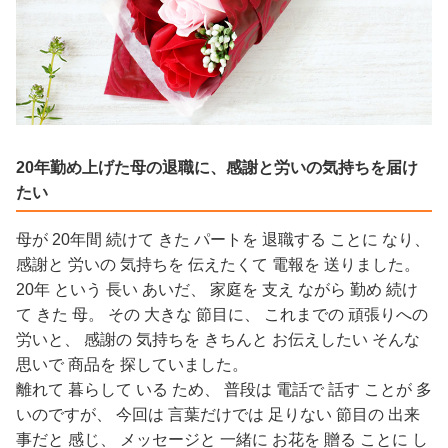
20年勤め上げた母の退職に、感謝と労いの気持ちを届け
たい
母が 20年間 続けて きた パートを 退職する ことに なり、
感謝と 労いの 気持ちを 伝えたくて 電報を 送りました。
20年 という 長い あいだ、 家庭を 支え ながら 勤め 続け
て きた 母。 その 大きな 節目に、 これまでの 頑張りへの
労いと、 感謝の 気持ちを きちんと お伝えしたい そんな
思いで 商品を 探していました。
離れて 暮らして いる ため、 普段は 電話で 話す ことが 多
いのですが、 今回は 言葉だけでは 足りない 節目の 出来
事だと 感じ、 メッセージと 一緒に お花を 贈る ことに し