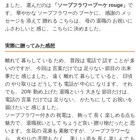
ました。 選んだのは
「ソープフラワーブーケ rouge」
で
す。 華やかな ソープフラワーの ブーケに、 感謝の メッ
セージを 添えて 贈れる こちらは、 母の 退職の お祝いに
ふさわしいと 感じ、 こちらに 決めました。
実際に贈ってみた感想
離れて 暮らして いる ため、 普段は 電話で 話す ことが 多
いのですが、 今回は 言葉だけでは 足りない 節目の 出来
事だと 感じました。 遠く 離れて 暮らして いると、 日頃
の やり取りは どうしても 電話が 中心に なります。 それ
でも、 20年 勤め上げた 退職という 大きな 節目だけは、
電話の 言葉 だけでは 足りない、 かたちに して お祝いを
届けたいと 感じました。
ソープフラワー付きの 祝電は、 飾って 長く 楽しめる点も
魅力で、 退職祝いとして ちょうど良い 贈り物だったと 思
います。 生花の 花束も 素敵ですが、 ソープフラワーな
ら、 水やりの 手間も なく、 美しい 姿を 長く 楽しんで も