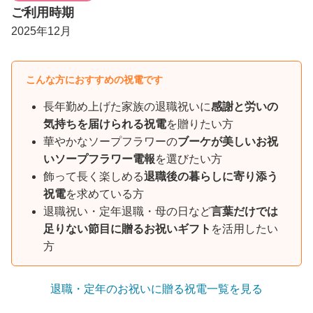
ご利用時期
2025年12月
こんな方におすすめの祝電です
長年勤め上げた家族の退職祝いに
感謝と労いの
気持ちを届けられる祝電
を贈りたい方
華やかなソープフラワーの
ブーケが美しいお祝
いソープフラワー電報
を選びたい方
飾って長く楽しめる
退職後の暮らしに寄り添う
祝電
を求めている方
退職祝い・定年退職・母の日など
言葉だけでは
足りない節目に贈るお祝いギフト
を活用したい
方
退職・定年のお祝いに贈る祝電一覧を見る