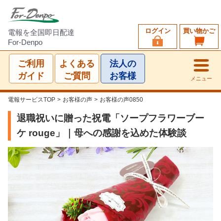
ログイン
買い物かご
電報を全国即日配達
For-Denpo
ご利用
よくある
法人の
ガイド
ご質問
お客様
メニュー
電報サービスTOP
>
お客様の声
>
お客様の声0850
退職祝いに贈った祝電「ソープフラワーブー
ケ rouge」｜母への感謝を込めた体験談