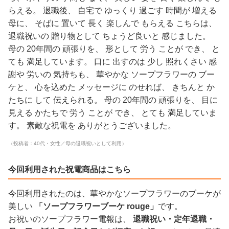
らえる。 退職後、 自宅で ゆっくり 過ごす 時間が 増える
母に、 そばに 置いて 長く 楽しんで もらえる こちらは、
退職祝いの 贈り物として ちょうど良いと 感じました。
母の 20年間の 頑張りを、 形として 労う ことが でき、 と
ても 満足しています。 口に 出すのは 少し 照れくさい 感
謝や 労いの 気持ちも、 華やかな ソープフラワーの ブー
ケと、 心を込めた メッセージに のせれば、 きちんと か
たちに して 伝えられる。 母の 20年間の 頑張りを、 目に
見える かたちで 労う ことが でき、 とても 満足していま
す。 素敵な祝電を ありがとうございました。
（投稿者：40代・女性／母の退職祝いとして利用）
今回利用された祝電商品はこちら
今回利用されたのは、華やかなソープフラワーのブーケが
美しい
「ソープフラワーブーケ rouge」
です。
お祝いのソープフラワー電報は、
退職祝い・定年退職・