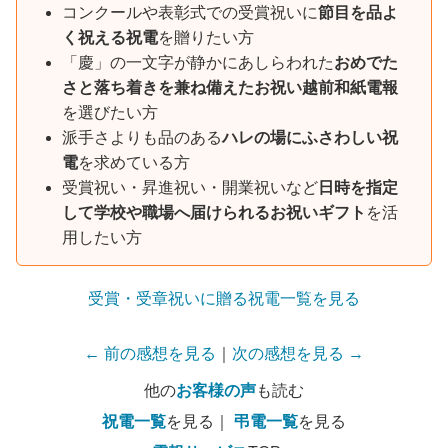
コンクールや表彰式での受賞祝いに
節目を品よ
く祝える祝電
を贈りたい方
「慶」の一文字が静かにあしらわれた
おめでた
さと落ち着きを兼ね備えたお祝い越前和紙電報
を選びたい方
派手さよりも品のある
ハレの場にふさわしい祝
電
を求めている方
受賞祝い・昇進祝い・開業祝いなど
日時を指定
して学校や職場へ届けられるお祝いギフト
を活
用したい方
受賞・受章祝いに贈る祝電一覧を見る
← 前の感想を見る
｜
次の感想を見る →
他の
お客様の声
も読む
祝電一覧
を見る｜
弔電一覧
を見る