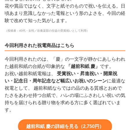
花や賞品ではなく、文字と紙そのもので祝いを伝える。日
頃あまり意識しなかった電報という形のよさを、今回の経
験で改めて知った気がします。
（投稿者：40代・女性／吹奏楽部の生徒の受賞祝いとして利用）
今回利用された祝電商品はこちら
今回利用されたのは、「慶」の一文字が静かにあしらわれ
た越前和紙の台紙が印象的な
「越前和紙 慶」
です。
お祝い越前和紙電報は、
受賞祝い・昇進祝い・開業祝
い・記念日・周年記念など幅広いお祝いのシーン
に最適な
祝電として、 越前和紙ならではの品のある質感とおめで
たさをあわせ持つ台紙で、ハレの場にふさわしい祝いの気
持ちを届けられる贈り物を求める方に多く選ばれていま
す。
越前和紙 慶の詳細を見る（2,750円）