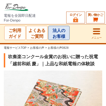
ログイン
買い物かご
電報を全国即日配達
For-Denpo
ご利用
よくある
法人の
ガイド
ご質問
お客様
メニュー
電報サービスTOP
>
お客様の声
>
お客様の声0828
吹奏楽コンクール金賞のお祝いに贈った祝電
「越前和紙 慶」｜上品な和紙電報の体験談