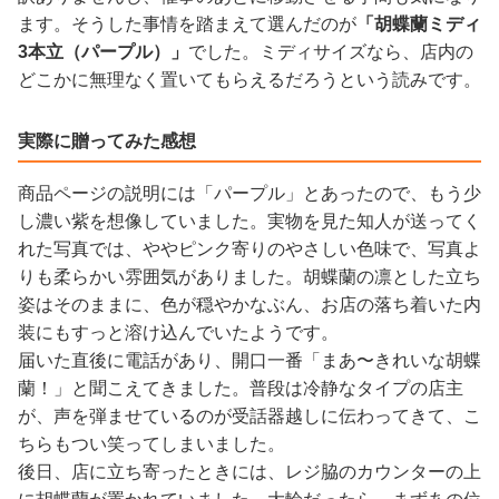
ます。そうした事情を踏まえて選んだのが
「胡蝶蘭ミディ
3本立（パープル）」
でした。ミディサイズなら、店内の
どこかに無理なく置いてもらえるだろうという読みです。
実際に贈ってみた感想
商品ページの説明には「パープル」とあったので、もう少
し濃い紫を想像していました。実物を見た知人が送ってく
れた写真では、ややピンク寄りのやさしい色味で、写真よ
りも柔らかい雰囲気がありました。胡蝶蘭の凛とした立ち
姿はそのままに、色が穏やかなぶん、お店の落ち着いた内
装にもすっと溶け込んでいたようです。
届いた直後に電話があり、開口一番「まあ〜きれいな胡蝶
蘭！」と聞こえてきました。普段は冷静なタイプの店主
が、声を弾ませているのが受話器越しに伝わってきて、こ
ちらもつい笑ってしまいました。
後日、店に立ち寄ったときには、レジ脇のカウンターの上