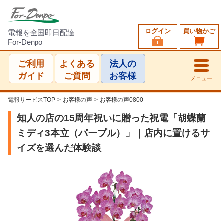
ログイン
買い物かご
電報を全国即日配達
For-Denpo
ご利用
よくある
法人の
ガイド
ご質問
お客様
メニュー
電報サービスTOP
>
お客様の声
>
お客様の声0800
知人の店の15周年祝いに贈った祝電「胡蝶蘭
ミディ3本立（パープル）」｜店内に置けるサ
イズを選んだ体験談