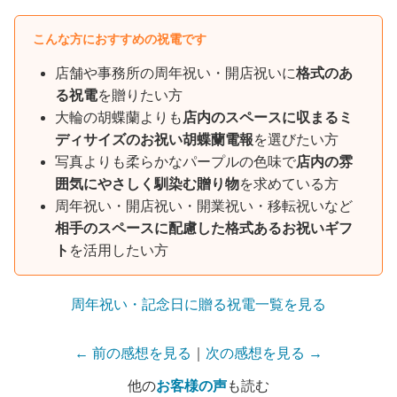
こんな方におすすめの祝電です
店舗や事務所の周年祝い・開店祝いに
格式のあ
る祝電
を贈りたい方
大輪の胡蝶蘭よりも
店内のスペースに収まるミ
ディサイズのお祝い胡蝶蘭電報
を選びたい方
写真よりも柔らかなパープルの色味で
店内の雰
囲気にやさしく馴染む贈り物
を求めている方
周年祝い・開店祝い・開業祝い・移転祝いなど
相手のスペースに配慮した格式あるお祝いギフ
ト
を活用したい方
周年祝い・記念日に贈る祝電一覧を見る
← 前の感想を見る
｜
次の感想を見る →
他の
お客様の声
も読む