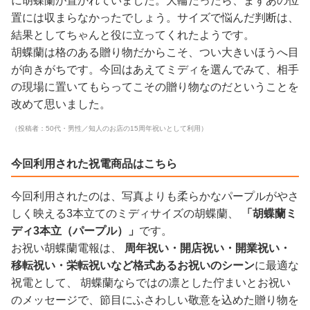
に胡蝶蘭が置かれていました。大輪だったら、まずあの位
置には収まらなかったでしょう。サイズで悩んだ判断は、
結果としてちゃんと役に立ってくれたようです。
胡蝶蘭は格のある贈り物だからこそ、つい大きいほうへ目
が向きがちです。今回はあえてミディを選んでみて、相手
の現場に置いてもらってこその贈り物なのだということを
改めて思いました。
（投稿者：50代・男性／知人のお店の15周年祝いとして利用）
今回利用された祝電商品はこちら
今回利用されたのは、写真よりも柔らかなパープルがやさ
しく映える3本立てのミディサイズの胡蝶蘭、
「胡蝶蘭ミ
ディ3本立（パープル）」
です。
お祝い胡蝶蘭電報は、
周年祝い・開店祝い・開業祝い・
移転祝い・栄転祝いなど格式あるお祝いのシーン
に最適な
祝電として、 胡蝶蘭ならではの凛とした佇まいとお祝い
のメッセージで、節目にふさわしい敬意を込めた贈り物を