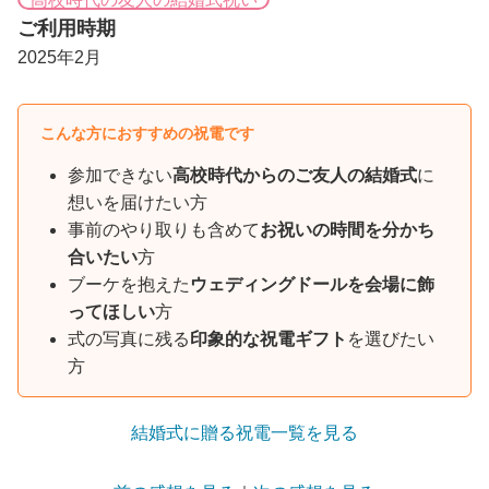
ご利用時期
2025年2月
こんな方におすすめの祝電です
参加できない
高校時代からのご友人の結婚式
に
想いを届けたい方
事前のやり取りも含めて
お祝いの時間を分かち
合いたい
方
ブーケを抱えた
ウェディングドールを会場に飾
ってほしい
方
式の写真に残る
印象的な祝電ギフト
を選びたい
方
結婚式に贈る祝電一覧を見る