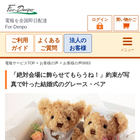
ログイン
買い物かご
電報を全国即日配達
For-Denpo
ご利用
よくある
法人の
ガイド
ご質問
お客様
メニュー
電報サービスTOP
>
お客様の声
>
お客様の声0683
「絶対会場に飾らせてもらうね！」約束が写
真で叶った結婚式のグレース・ベア