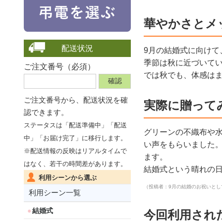
華やかさとメ
配送状況
9月の結婚式に向けて
季節は秋に近づいて
ご注文番号（必須）
では秋でも、体感は
ご注文番号から、
配送状況を確
実際に贈って
認できます。
ステータスは「配送準備中」「配送
グリーンの不織布や
中」「お届け完了」に移行します。
い声をもらいました
※配送情報の反映はリアルタイムで
ます。
はなく、若干の時間差があります。
結婚式という晴れの
利用シーンから選ぶ
（投稿者：9月の結婚のお祝いとし
利用シーン一覧
結婚式
今回利用され