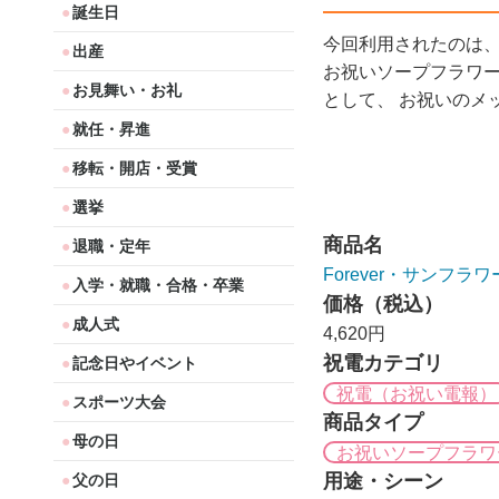
誕生日
今回利用されたのは
出産
お祝いソープフラワ
お見舞い・お礼
として、 お祝いのメ
就任・昇進
移転・開店・受賞
選挙
商品名
退職・定年
Forever・サンフラワ
入学・就職・合格・卒業
価格（税込）
成人式
4,620円
祝電カテゴリ
記念日やイベント
祝電（お祝い電報）
スポーツ大会
商品タイプ
母の日
お祝いソープフラワ
用途・シーン
父の日