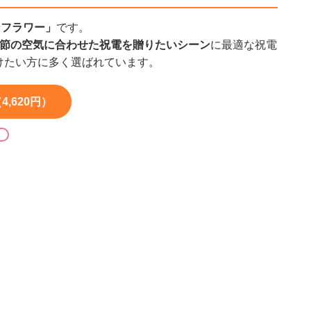
サンフラワー」
です。
季節の空気に合わせた祝電を贈りたいシーン
に最適な祝電
けたい方に多く選ばれています。
,620円）
る