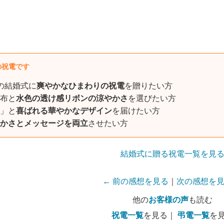
の祝電です
の結婚式に
爽やかなひまわりの祝電
を贈りたい方
布と
水色の透け感リボンの涼やかさ
を選びたい方
」と
喜ばれる華やかなデザイン
を届けたい方
かさとメッセージを両立
させたい方
結婚式に贈る祝電一覧を見
← 前の感想を見る
｜
次の感想を見
他の
お客様の声
も読む
祝電一覧
を見る｜
弔電一覧
を