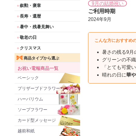
9月の結婚祝い
叙勲・褒章
ご利用時期
長寿・還暦
2024年9月
暑中・残暑見舞い
敬老の日
こんな方におすすめ
クリスマス
暑さの残る9月
商品タイプから選ぶ
グリーンの不織
「とても可愛い
お祝い電報商品一覧
晴れの日に
華や
ベーシック
プリザーブドフラワー
ハーバリウム
ソープフラワー
カード型メッセージ
越前和紙