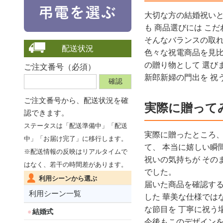
大切な方の結婚祝い
も 商品選びには こ
そんなバランスの取れ
配送状況
色々な祝電商品を見比
の贈り物として 選び
ご注文番号（必須）
新郎新婦の門出を 祝
ご注文番号から、
配送状況を確
実際に贈って
認できます。
ステータスは「配送準備中」「配送
実際に贈ったところ、
中」「お届け完了」に移行します。
て、 本当に嬉しい瞬
※配送情報の反映はリアルタイムで
祝いの気持ちが その
はなく、若干の時間差があります。
でした。
利用シーンから選ぶ
届いた商品を確認する
利用シーン一覧
した 華美な仕様では
な節目を 丁寧に祝う
結婚式
今後もこのデザインを