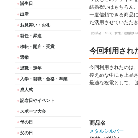
誕生日
結婚祝いはもちろん、
出産
一度信頼できる商品に
た活用させていただき
お見舞い・お礼
（投稿者：40代・女性／結婚祝い
就任・昇進
移転・開店・受賞
今回利用され
選挙
今回利用されたのは
退職・定年
控えめな中にも上品
入学・就職・合格・卒業
最適な祝電として、 
成人式
記念日やイベント
スポーツ大会
母の日
商品名
メタルシルバー
父の日