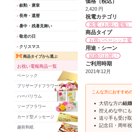
価格（税込）
叙勲・褒章
2,420 円
長寿・還暦
祝電カテゴリ
祝電（お祝い電報）
暑中・残暑見舞い
商品タイプ
敬老の日
お祝いベーシック電
クリスマス
用途・シーン
結婚のお祝い
商品タイプから選ぶ
ご利用時期
お祝い電報商品一覧
2021年12月
ベーシック
プリザーブドフラワー
こんな方におすすめ
ハーバリウム
大切な方の
結婚
ソープフラワー
控えめな中にも
カード型メッセージ
送り手も受け取
記念日・周年祝
越前和紙