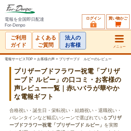
ログイン
買い物かご
電報を全国即日配達
For-Denpo
ご利用
よくある
法人の
ガイド
ご質問
お客様
メニュー
電報サービスTOP
>
お客様の声
>
プリザーブド ルビーのレビュー
プリザーブドフラワー祝電「プリザ
ーブド ルビー」の口コミ・お客様の
声レビュー一覧｜赤いバラが華やか
な電報ギフト
合格祝い・誕生日・栄転祝い・結婚祝い・退職祝い・
バレンタインなど幅広いシーンで選ばれている
プリザ
ーブドフラワー祝電「プリザーブド ルビー」
を実際