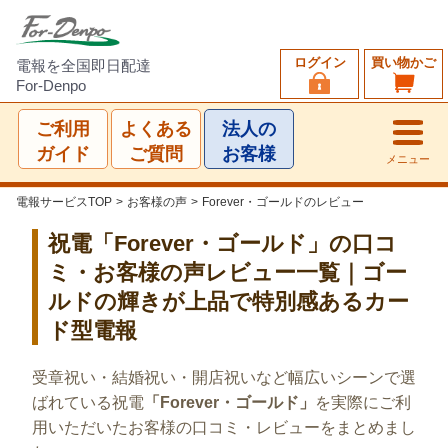
ログイン
買い物かご
電報を全国即日配達
For-Denpo
ご利用
よくある
法人の
ガイド
ご質問
お客様
メニュー
電報サービスTOP
>
お客様の声
>
Forever・ゴールドのレビュー
祝電「Forever・ゴールド」の口コ
ミ・お客様の声レビュー一覧｜ゴー
ルドの輝きが上品で特別感あるカー
ド型電報
受章祝い・結婚祝い・開店祝いなど幅広いシーンで選
ばれている祝電
「Forever・ゴールド」
を実際にご利
用いただいたお客様の口コミ・レビューをまとめまし