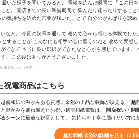
 届いた様子を聞いてみると、 電報を読んだ瞬間に 「この日
こと。 開店までの長い準備期間で 悩んだり迷ったりすること
らの気持ちを込めた言葉が届いたことで 自分のがんばりを認め
いなと、 今回の祝電を通して 改めて心から感じる体験でした
うとすることが こんなにも相手の心に響くのだと 改めて実感し
ができて 本当に良い選択ができたなと心から感じています。 
す。 この度はありがとうございました。
店の開店祝いとして利用）
た祝電商品はこちら
、越前和紙の温かみある質感に金彩の上品な装飾が映える
「越
格と温かみを兼ね備えたお祝い越前和紙電報は、
開店祝い・開
彩るシーン
に最適な祝電として、 気持ちを丁寧に届けたい方に
越前和紙 金彩の詳細を見る（2,86