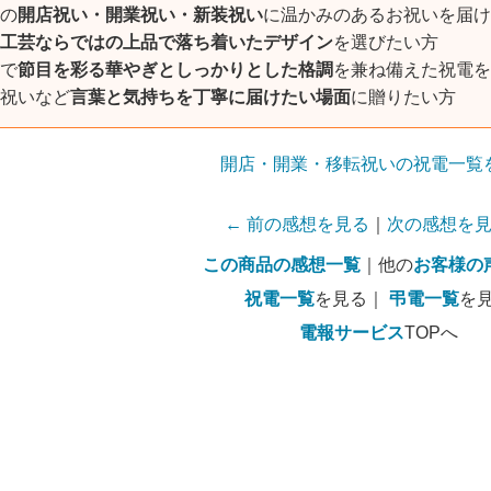
の
開店祝い・開業祝い・新装祝い
に温かみのあるお祝いを届け
工芸ならではの上品で落ち着いたデザイン
を選びたい方
で
節目を彩る華やぎとしっかりとした格調
を兼ね備えた祝電を
祝いなど
言葉と気持ちを丁寧に届けたい場面
に贈りたい方
開店・開業・移転祝いの祝電一覧
← 前の感想を見る
｜
次の感想を見
この商品の感想一覧
｜他の
お客様の
祝電一覧
を見る｜
弔電一覧
を
電報サービス
TOPへ