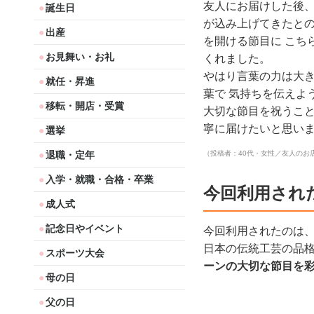
友人にお届けした後、
誕生日
が込み上げてきたとの
出産
を開ける節目に こち
お見舞い・お礼
くれました。
やはり言葉の力は大き
就任・昇進
葉で 気持ちを伝えよ
移転・開店・受賞
大切な節目を祝うこと
寧に届けたいと思いま
選挙
退職・定年
（投稿者：40代・女性／友人のお
入学・就職・合格・卒業
今回利用され
成人式
記念日やイベント
今回利用されたのは
日本の伝統工芸の品
スポーツ大会
ーンの大切な節目を
母の日
父の日