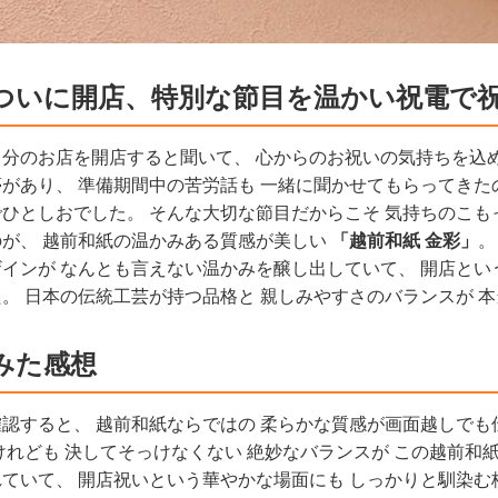
ついに開店、特別な節目を温かい祝電で
分のお店を開店すると聞いて、 心からのお祝いの気持ちを込
があり、 準備期間中の苦労話も 一緒に聞かせてもらってきた
ひとしおでした。 そんな大切な節目だからこそ 気持ちのこも
が、 越前和紙の温かみある質感が美しい
「越前和紙 金彩」
。
インが なんとも言えない温かみを醸し出していて、 開店とい
。 日本の伝統工芸が持つ品格と 親しみやすさのバランスが 
みた感想
認すると、 越前和紙ならではの 柔らかな質感が画面越しでも
けれども 決してそっけなくない 絶妙なバランスが この越前和
ていて、 開店祝いという華やかな場面にも しっかりと馴染