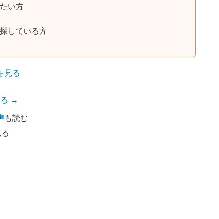
たい方
探している方
を見る
る →
声
も読む
見る