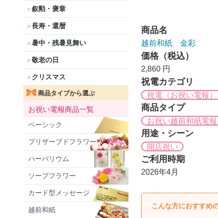
叙勲・褒章
長寿・還暦
商品名
暑中・残暑見舞い
越前和紙 金彩
価格（税込）
敬老の日
2,860 円
クリスマス
祝電カテゴリ
商品タイプから選ぶ
祝電（お祝い電報）
商品タイプ
お祝い電報商品一覧
お祝い越前和紙電報
ベーシック
用途・シーン
プリザーブドフラワー
開店祝い
ご利用時期
ハーバリウム
2026年4月
ソープフラワー
カード型メッセージ
こんな方におすすめ
越前和紙