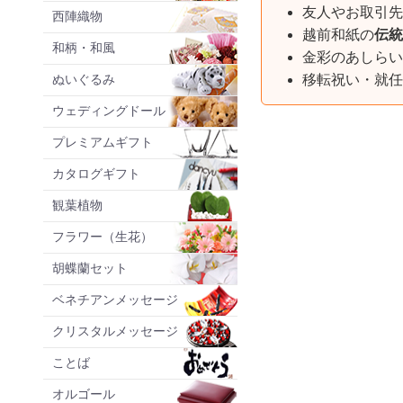
友人やお取引先
西陣織物
越前和紙の
伝統
和柄・和風
金彩のあしらい
ぬいぐるみ
移転祝い・就任
ウェディングドール
プレミアムギフト
カタログギフト
観葉植物
フラワー（生花）
胡蝶蘭セット
ベネチアンメッセージ
クリスタルメッセージ
ことば
オルゴール