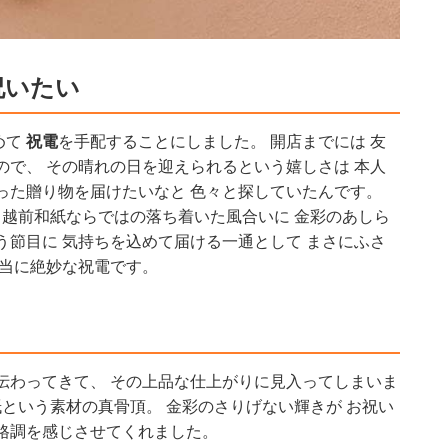
祝いたい
めて
祝電
を手配することにしました。 開店までには 友
ので、 その晴れの日を迎えられるという嬉しさは 本人
った贈り物を届けたいなと 色々と探していたんです。
 越前和紙ならではの落ち着いた風合いに 金彩のあしら
う節目に 気持ちを込めて届ける一通として まさにふさ
本当に絶妙な祝電です。
伝わってきて、 その上品な仕上がりに見入ってしまいま
紙という素材の真骨頂。 金彩のさりげない輝きが お祝い
む格調を感じさせてくれました。