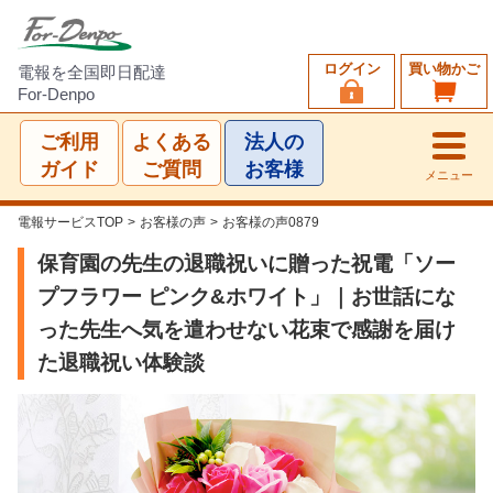
ログイン
買い物かご
電報を全国即日配達
For-Denpo
ご利用
よくある
法人の
ガイド
ご質問
お客様
メニュー
電報サービスTOP
>
お客様の声
>
お客様の声0879
保育園の先生の退職祝いに贈った祝電「ソー
プフラワー ピンク&ホワイト」｜お世話にな
った先生へ気を遣わせない花束で感謝を届け
た退職祝い体験談