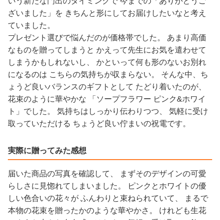
いう新たな門出のタイミングで 今までの「ありがとうご
ざいました」を きちんと形にしてお届けしたいなと考え
ていました。
プレゼント選びで悩んだのが価格帯でした。 あまり高価
なものを贈ってしまうと かえって先生にお気を遣わせて
しまうかもしれないし、 かといって何も形のないお別れ
になるのは こちらの気持ちが収まらない。 そんな中、ち
ょうど良いバランスのギフトとして たどり着いたのが、
花束のように華やかな 「ソープフラワー ピンク&ホワイ
ト」でした。 気持ちはしっかり伝わりつつ、 気軽に受け
取っていただける ちょうど良い佇まいの祝電です。
実際に贈ってみた感想
届いた商品の写真を確認して、 まずそのデザインの可愛
らしさに見惚れてしまいました。 ピンクとホワイトの優
しい色合いの花々が ふんわりと束ねられていて、 まるで
本物の花束を贈ったかのような華やかさ。 けれども生花