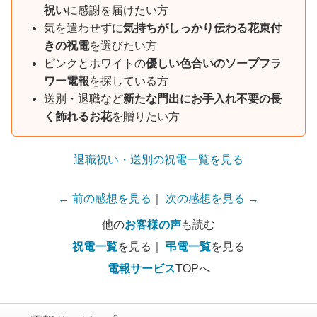
祝い
に感謝を届けたい方
気を遣わせずに
気持ちがしっかり伝わる花束付
きの祝電
を選びたい方
ピンクとホワイトの
優しい色合いのソープフラ
ワー電報
を探している方
送別・退職など
新たな門出にお手入れ不要の長
く飾れるお花
を贈りたい方
退職祝い・送別の祝電一覧を見る
← 前の感想を見る
｜
次の感想を見る →
他の
お客様の声
も読む
祝電一覧
を見る｜
弔電一覧
を見る
電報サービス
TOPへ