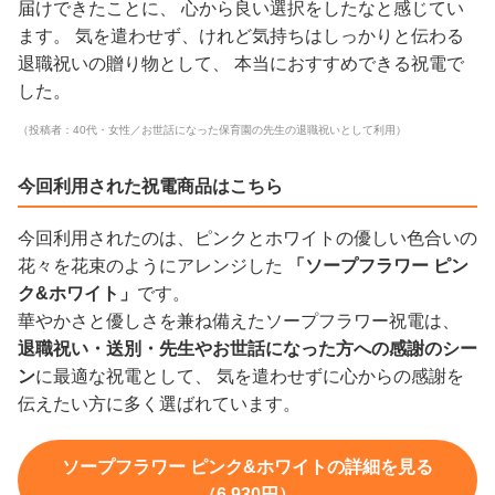
届けできたことに、 心から良い選択をしたなと感じてい
ます。 気を遣わせず、けれど気持ちはしっかりと伝わる
退職祝いの贈り物として、 本当におすすめできる祝電で
した。
（投稿者：40代・女性／お世話になった保育園の先生の退職祝いとして利用）
今回利用された祝電商品はこちら
今回利用されたのは、ピンクとホワイトの優しい色合いの
花々を花束のようにアレンジした
「ソープフラワー ピン
ク&ホワイト」
です。
華やかさと優しさを兼ね備えたソープフラワー祝電は、
退職祝い・送別・先生やお世話になった方への感謝のシー
ン
に最適な祝電として、 気を遣わせずに心からの感謝を
伝えたい方に多く選ばれています。
ソープフラワー ピンク&ホワイトの詳細を見る
（6,930円）