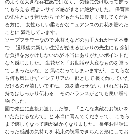
のような大きな存在感ではなく、 気軽に受け取って飾っ
てもらえる 程よいサイズ感がまさに絶妙でした。 保育園
の先生という普段から 子どもたちに優しく接してくださ
る方に、 女性らしい柔らかなニュアンスのお花を贈れた
ことに 満足しています。
ソープフラワーなので 水替えなどのお手入れが一切不要
で、 退職後の新しい生活が始まるばかりの先生にも 余計
な負担をおかけしないのが 本当にありがたいポイントだ
なと感じました。 生花だと「お世話が大変なものを贈っ
てしまったかな」と 気になってしまいますが、 こちらな
ら何も気にせず インテリアの一部として 長く飾っていた
だけるのが嬉しいですね。 気を遣わせない、けれども気
持ちはしっかり伝わる、 そのバランスがとても良い贈り
物でした。
園で先生に直接お渡しした際、 「こんな素敵なお祝いを
いただけるなんて」と 本当に喜んでくださって、 こちら
まで嬉しくなって胸が温かくなりました。 長年お世話に
なった感謝の気持ちを 花束の祝電できちんと形にしてお