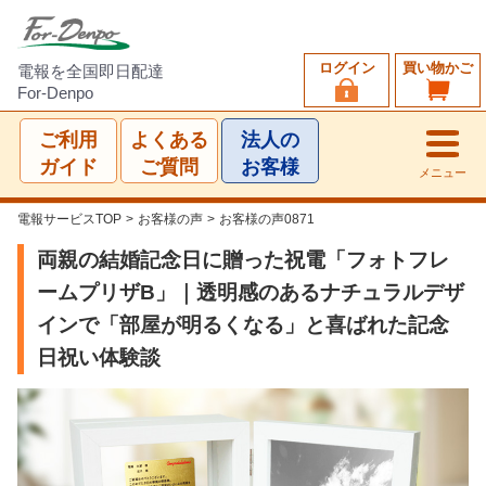
ログイン
買い物かご
電報を全国即日配達
For-Denpo
ご利用
よくある
法人の
ガイド
ご質問
お客様
メニュー
電報サービスTOP
>
お客様の声
>
お客様の声0871
両親の結婚記念日に贈った祝電「フォトフレ
ームプリザB」｜透明感のあるナチュラルデザ
インで「部屋が明るくなる」と喜ばれた記念
日祝い体験談