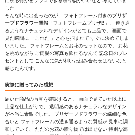
に残る何かをプラスできる贈り物がいいなと 考えていま
した。
そんな時に出会ったのが、 フォトフレーム付きの
プリザ
ーブドフラワー電報
「フォトフレームプリザB」。 透き通
るようなナチュラルなデザインがとても上品で、 画面で
見た瞬間に 「これだ!」と心を掴まれて すぐに決めてしま
いました。 フォトフレームとお花のセットなので、 お花
を眺めながら ご両親の写真も飾れるなんて 記念日のプレ
ゼントとして こんなに気が利いた組み合わせはないなと
感じたんです。
実際に贈ってみた感想
届いた商品の写真を確認すると、 画面で見ていた以上に
上品な仕上がりで、 透明感のあるナチュラルなデザイン
が本当に素敵でした。 プリザーブドフラワーの繊細な色
合いと フォトフレームの透き通るような質感が 見事に調
和していて、 ただのお花の贈り物では出せない 特別な高