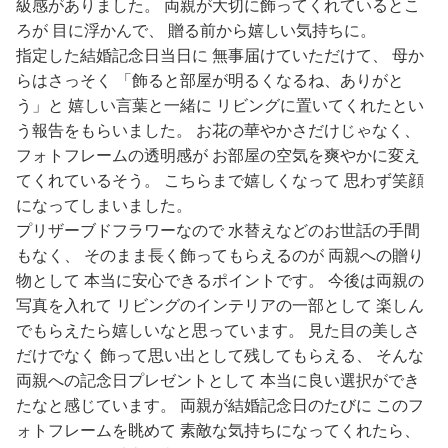
級感がありました。 両親が大切に飾ってくれているとこ
ろが 目に浮かんで、 贈る前から嬉しい気持ちに。
指定した結婚記念日当日に 無事届けていただけて、 母か
らはさっそく 「飾ると部屋が明るくなるね、ありがと
う」と 嬉しい言葉と一緒に リビングに置いてくれたとい
う報告をもらいました。 お花の華やかさだけじゃなく、
フォトフレームの透明感が お部屋の空気を爽やかに変え
てくれているそう。 こちらまで嬉しくなって 思わず笑顔
になってしまいました。
プリザーブドフラワーなので 水替えなどのお世話の手間
もなく、 そのまま長く飾ってもらえるのが 両親への贈り
物として 本当に安心できるポイントです。 今後は両親の
写真を入れて リビングのインテリアの一部として 楽しん
でもらえたら嬉しいなと思っています。 見た目の美しさ
だけでなく 飾って思い出として残してもらえる、 そんな
両親への記念日プレゼントとして 本当に良い選択ができ
たなと感じています。 両親が結婚記念日のたびに このフ
ォトフレームを眺めて 素敵な気持ちになってくれたら、