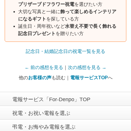
プリザーブドフラワー祝電
を選びたい方
大切な写真と一緒に
飾って楽しめるインテリア
になるギフト
を探している方
誕生日・周年祝いなど
水替え不要で長く飾れる
記念日プレゼント
を贈りたい方
記念日・結婚記念日の祝電一覧を見る
← 前の感想を見る
｜
次の感想を見る →
他の
お客様の声
も読む｜
電報サービスTOP
へ
電報サービス「For-Denpo」TOP
祝電・お祝い電報を選ぶ
弔電・お悔やみ電報を選ぶ