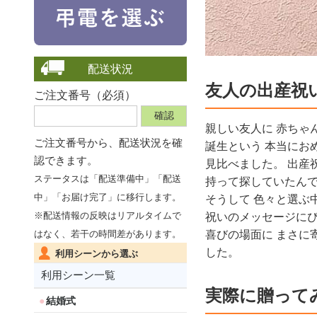
配送状況
友人の出産祝
ご注文番号（必須）
親しい友人に 赤ちゃ
ご注文番号から、
配送状況を確
誕生という 本当にお
認できます。
見比べました。 出産
ステータスは「配送準備中」「配送
持って探していたん
中」「お届け完了」に移行します。
そうして 色々と選ぶ
※配送情報の反映はリアルタイムで
祝いのメッセージにぴ
はなく、若干の時間差があります。
喜びの場面に まさに
した。
利用シーンから選ぶ
利用シーン一覧
実際に贈って
結婚式