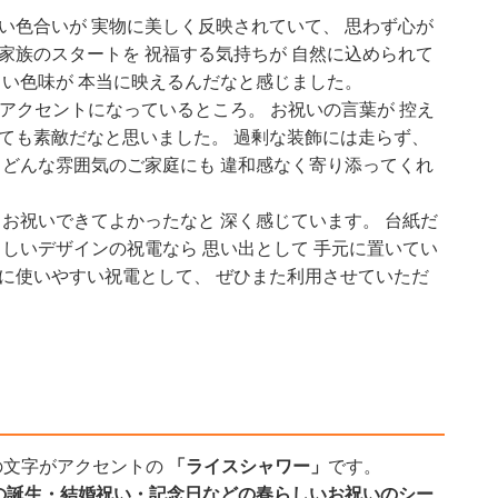
い色合いが 実物に美しく反映されていて、 思わず心が
家族のスタートを 祝福する気持ちが 自然に込められて
しい色味が 本当に映えるんだなと感じました。
文字も アクセントになっているところ。 お祝いの言葉が 控え
とても素敵だなと思いました。 過剰な装飾には走らず、
 どんな雰囲気のご家庭にも 違和感なく寄り添ってくれ
 お祝いできてよかったなと 深く感じています。 台紙だ
さしいデザインの祝電なら 思い出として 手元に置いてい
いに使いやすい祝電として、 ぜひまた利用させていただ
』の文字がアクセントの
「ライスシャワー」
です。
の誕生・結婚祝い・記念日などの春らしいお祝いのシー