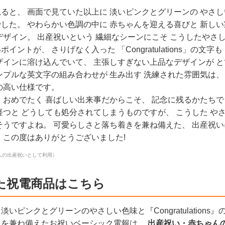
ると、 画面で見ていた以上に 淡いピンクとグリーンの やさし
した。 やわらかい色調の中に 赤ちゃんを迎える喜びと 新しい
デザイン。 出産祝いという 繊細なシーンにこそ こうしたやさ
イントが、 さりげなく入った 「Congratulations」の
ザインに溶け込んでいて、 主張しすぎない上品なデザインが 
ンプルな英文字の組み合わせが 生み出す 洗練された雰囲気は、
の高い仕様です。
 おめでたく 喜ばしい出来事だからこそ、 記念に残るかたちで
経つと どうしても処分されてしまうものですが、 こうした や
そうですよね。 可愛らしさと落ち着きを兼ね備えた、 出産祝
 この度はありがとうございました!
人の出産祝いとして利用）
た祝電商品はこちら
いピンクとグリーンのやさしい色味と『Congratulations
きを兼ね備えたお祝いベーシック電報は、
出産祝い・赤ちゃん