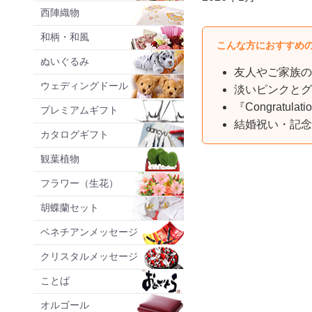
西陣織物
和柄・和風
こんな方におすすめ
ぬいぐるみ
友人やご家族の
ウェディングドール
淡いピンクとグ
『Congratu
プレミアムギフト
結婚祝い・記念
カタログギフト
観葉植物
フラワー（生花）
胡蝶蘭セット
ベネチアンメッセージ
クリスタルメッセージ
ことば
オルゴール