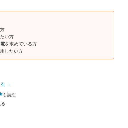
方
たい方
祝電
を求めている方
用したい方
る →
声
も読む
見る