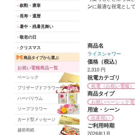
叙勲・褒章
ン
に最適な祝電として
長寿・還暦
暑中・残暑見舞い
敬老の日
商品名
クリスマス
ライスシャワー
商品タイプから選ぶ
価格（税込）
お祝い電報商品一覧
2,310 円
ベーシック
祝電カテゴリ
祝電（お祝い電報）
プリザーブドフラワー
商品タイプ
ハーバリウム
お祝いベーシック電
ソープフラワー
用途・シーン
出産祝い
カード型メッセージ
ご利用時期
越前和紙
2026年1月