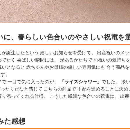
いに、春らしい色合いのやさしい祝電を
んが誕生したという 嬉しいお知らせを受けて、 出産祝いのメ
めでたく 喜ばしい瞬間には、 形あるかたちで お祝いの気持ちを
祝いとなると 赤ちゃんやお母様の優しい雰囲気にも 合う商品を
です。
中で 一目で気に入ったのが、
「ライスシャワー」
でした。 淡
ったりだなと感じて こちらの商品で 手配を進めることに決め
寄り添ってくれる仕様。 こうした繊細な色合いの祝電は、 出産
みた感想