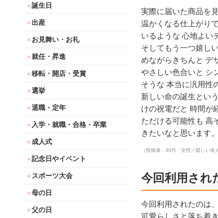
誕生日
実際に届いた商品を見
出産
温かくなる仕上がりで
いるような 心地よい
お見舞い・お礼
そしてもう一つ嬉しいポ
就任・昇進
めながらきちんと デ
やさしい色合いと シ
移転・開店・受賞
そうな 本当に汎用性
選挙
新しい命の誕生という
退職・定年
けの祝電だと 時間が
ただける可能性も 高
入学・就職・合格・卒業
きたいなと思います。
成人式
（投稿者：30代・女性／親しい友
記念日やイベント
今回利用され
スポーツ大会
母の日
今回利用されたのは、淡
父の日
可愛らしさと落ち着