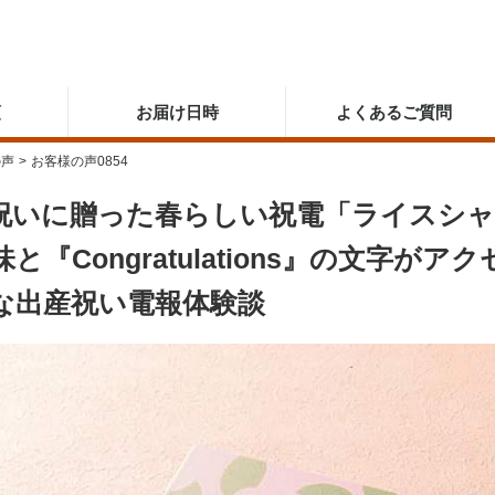
順
お届け日時
よくあるご質問
の声
>
お客様の声0854
祝いに贈った春らしい祝電「ライスシ
と『Congratulations』の文字
な出産祝い電報体験談