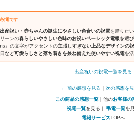
の祝電です
出産祝い・赤ちゃんの誕生にやさしい色合いの祝電
を贈りたい
リーンの
春らしいやさしい色味のお祝いベーシック電報
を選び
lations』の文字がアクセントの
主張しすぎない上品なデザインの
日など
可愛らしさと落ち着きを兼ね備えた使いやすい祝電
を活
出産祝いの祝電一覧を見る
← 前の感想を見る
｜
次の感想を見
この商品の感想一覧
｜他の
お客様の
祝電一覧
を見る｜
弔電一覧
を
電報サービス
TOPへ