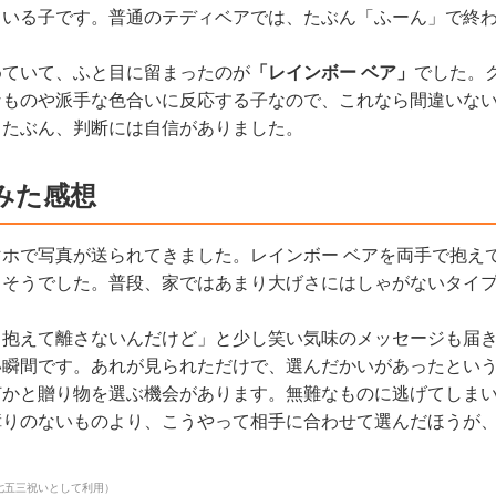
ている子です。普通のテディベアでは、たぶん「ふーん」で終
めていて、ふと目に留まったのが
「レインボー ベア」
でした。
なものや派手な色合いに反応する子なので、これなら間違いな
ったぶん、判断には自信がありました。
みた感想
マホで写真が送られてきました。レインボー ベアを両手で抱え
しそうでした。普段、家ではあまり大げさにはしゃがないタイ
と抱えて離さないんだけど」と少し笑い気味のメッセージも届
い瞬間です。あれが見られただけで、選んだかいがあったとい
何かと贈り物を選ぶ機会があります。無難なものに逃げてしま
障りのないものより、こうやって相手に合わせて選んだほうが
七五三祝いとして利用）