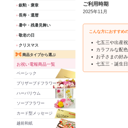
ご利用時期
叙勲・褒章
2025年11月
長寿・還暦
暑中・残暑見舞い
こんな方におすすめ
敬老の日
七五三や出産祝
クリスマス
カラフルな配色
商品タイプから選ぶ
お子さまの好み
七五三・誕生日
お祝い電報商品一覧
ベーシック
プリザーブドフラワー
ハーバリウム
ソープフラワー
カード型メッセージ
越前和紙