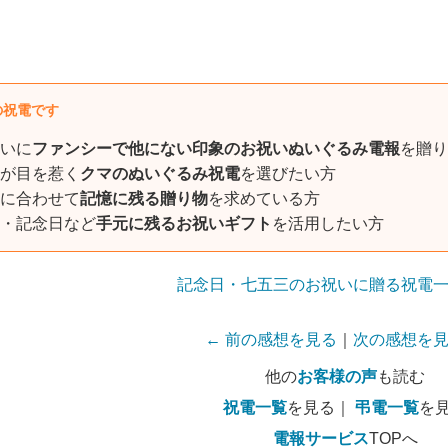
の祝電です
いに
ファンシーで他にない印象のお祝いぬいぐるみ電報
を贈り
が目を惹く
クマのぬいぐるみ祝電
を選びたい方
に合わせて
記憶に残る贈り物
を求めている方
・記念日など
手元に残るお祝いギフト
を活用したい方
記念日・七五三のお祝いに贈る祝電
← 前の感想を見る
｜
次の感想を見
他の
お客様の声
も読む
祝電一覧
を見る｜
弔電一覧
を
電報サービス
TOPへ