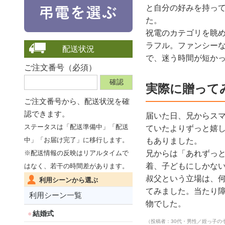
と自分の好みを持っ
た。
祝電のカテゴリを眺
ラフル。ファンシー
配送状況
で、迷う時間が短か
ご注文番号（必須）
実際に贈って
ご注文番号から、
配送状況を確
認できます。
届いた日、兄からス
ステータスは「配送準備中」「配送
ていたよりずっと嬉
中」「お届け完了」に移行します。
もありました。
兄からは「あれずっ
※配送情報の反映はリアルタイムで
着、子どもにしかな
はなく、若干の時間差があります。
叔父という立場は、
利用シーンから選ぶ
てみました。当たり
利用シーン一覧
物でした。
結婚式
（投稿者：30代・男性／姪っ子の