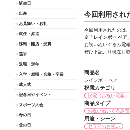
誕生日
今回利用され
出産
お見舞い・お礼
今回利用されたのは
就任・昇進
※「レインボー ベア
移転・開店・受賞
お祝いぬいぐるみ電
ぜひ下記より現在お
選挙
退職・定年
商品名
入学・就職・合格・卒業
レインボー ベア
成人式
祝電カテゴリ
記念日やイベント
祝電（お祝い電報）
商品タイプ
スポーツ大会
お祝いぬいぐるみ電
母の日
用途・シーン
父の日
七五三のお祝い