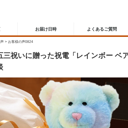
順
お届け日時
よくあるご質問
の声
>
お客様の声0824
五三祝いに贈った祝電「レインボー ベ
談