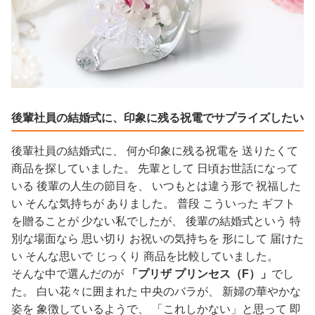
後輩社員の結婚式に、印象に残る祝電でサプライズしたい
後輩社員の結婚式に、 何か印象に残る祝電を 送りたくて
商品を探していました。 先輩として 日頃お世話になって
いる 後輩の人生の節目を、 いつもとは違う形で 祝福した
い そんな気持ちが ありました。 普段 こういった ギフト
を贈ることが 少ない私でしたが、 後輩の結婚式という 特
別な場面なら 思い切り お祝いの気持ちを 形にして 届けた
い そんな思いで じっくり 商品を比較していました。
そんな中で選んだのが
「プリザ プリンセス（F）」
でし
た。 白い花々に囲まれた 中央のバラが、 新婦の華やかな
姿を 象徴しているようで、 「これしかない」と思って 即