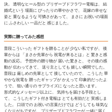
決。 透明なヒール型の プリザーブドフラワー電報は、 結
婚式という 場面に ぴったりの華やかさで、 花嫁の幸せな
姿と 重なるような 可憐さがあって、 まさに お祝いの場面
に ふさわしい 一品だと 感じました。
実際に贈ってみた感想
普段こういった ギフトを贈ることが 少ない私ですが、 後
輩からは 「まさか先輩から 祝電が来るとは」と 驚きと感
動の反応。 予想外の贈り物が 届いた驚きと、 その後の感
動が 伝わってきて、 送り主としても 嬉しい瞬間でした。
普段は 厳しめの先輩として 接していたので、 こうした 華
やかな祝電を 贈ったギャップが かえって 印象的だったよ
うで、 狙い通りの サプライズに なったと思います。
形式的なメッセージ以上に、 気持ちを届ける手段とし
て、 こうしたギフト付き電報は とても有効だと 実感しま
した。 口頭での お祝いの言葉だけでは どうしても 味気な
くなりがちですが、 プリザーブドフラワーが 一緒に届く