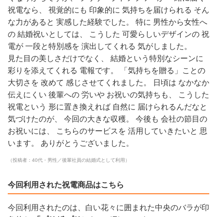
祝電なら、 視覚的にも 印象的に 気持ちを届けられる そん
な力があると 実感した経験でした。 特に 男性から女性へ
の 結婚祝いとしては、 こうした 可愛らしいデザインの 祝
電が 一段と特別感を 演出してくれる 気がしました。
見た目の美しさだけでなく、 結婚という特別なシーンに
彩りを添えてくれる 電報です。 「気持ちを贈る」ことの
大切さを 改めて 感じさせてくれました。 日頃は なかなか
伝えにくい 後輩への 労いや お祝いの気持ちも、 こうした
祝電という 形に置き換えれば 自然に 届けられるんだなと
気づけたのが、 今回の大きな収穫。 今後も 会社の節目の
お祝いには、 こちらのサービスを 活用していきたいと 思
います。 ありがとうございました。
（投稿者：40代・男性／後輩社員の結婚式として利用）
今回利用された祝電商品はこちら
今回利用されたのは、白い花々に囲まれた中央のバラが印