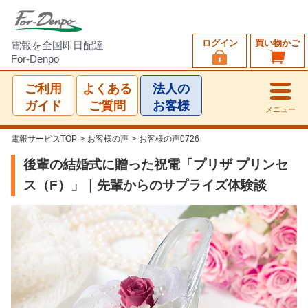
ログイン
買い物かご
電報を全国即日配達
For-Denpo
ご利用
よくある
法人の
ガイド
ご質問
お客様
メニュー
電報サービスTOP
>
お客様の声
>
お客様の声0726
後輩の結婚式に贈った祝電「プリザ プリンセ
ス（F）」｜先輩からのサプライズ体験談