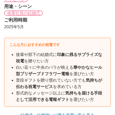
用途・シーン
後輩社員の結婚式
ご利用時期
2025年5月
こんな方におすすめの祝電です
後輩や部下の結婚式に
印象に残るサプライズな
祝電
を贈りたい方
白い花々に中央のバラが映える
華やかなヒール
型プリザーブドフラワー電報
を選びたい方
普段ギフトを贈り慣れていない方でも
気持ちが
伝わる祝電サービス
を求めている方
形式的なメッセージ以上に
気持ちを届ける手段
として活用できる電報ギフト
を選びたい方