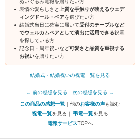
ぬいぐるみ電報を贈りたい方
表情の愛らしさと
上質な手触りが映えるウェデ
ィングドール・ベア
を選びたい方
結婚式当日に確実に届いて
受付のテーブルなど
でウェルカムベアとして演出に活用できる
祝電
を探している方
記念日・周年祝いなど
可愛さと品質を重視する
お祝い
を贈りたい方
結婚式・結婚祝いの祝電一覧を見る
← 前の感想を見る
｜
次の感想を見る →
この商品の感想一覧
｜他の
お客様の声
も読む
祝電一覧
を見る｜
弔電一覧
を見る
電報サービス
TOPへ