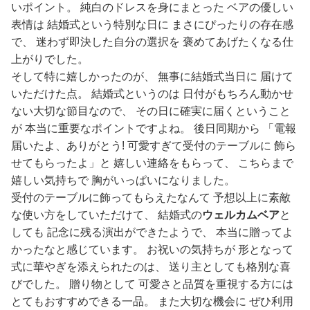
いポイント。 純白のドレスを身にまとった ベアの優しい
表情は 結婚式という特別な日に まさにぴったりの存在感
で、 迷わず即決した自分の選択を 褒めてあげたくなる仕
上がりでした。
そして特に嬉しかったのが、 無事に結婚式当日に 届けて
いただけた点。 結婚式というのは 日付がもちろん動かせ
ない大切な節目なので、 その日に確実に届くということ
が 本当に重要なポイントですよね。 後日同期から 「電報
届いたよ、ありがとう! 可愛すぎて受付のテーブルに 飾ら
せてもらったよ」と 嬉しい連絡をもらって、 こちらまで
嬉しい気持ちで 胸がいっぱいになりました。
受付のテーブルに飾ってもらえたなんて 予想以上に素敵
な使い方をしていただけて、 結婚式の
ウェルカムベア
と
しても 記念に残る演出ができたようで、 本当に贈ってよ
かったなと感じています。 お祝いの気持ちが 形となって
式に華やぎを添えられたのは、 送り主としても格別な喜
びでした。 贈り物として 可愛さと品質を重視する方には
とてもおすすめできる一品。 また大切な機会に ぜひ利用