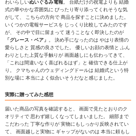
わいらしい
ぬいぐるみ電報
。 台紙だけの祝電よりも 結婚
式の華やかな雰囲気に ぴったり寄り添ってくれそうな気
がして、 こちらの方向で 商品を探すことに決めました。
いくつかの電報サービスを じっくり比較してみたのです
が、 その中で目に留まって 迷うことなく即決したのが
「グレース・ベア」
。 決め手になったのは やはり表情の
愛らしさと 質感の良さでした。 優しいお顔の表情と ふん
わりとした上質な手触りが 画面越しにも伝わってきて、
「これは間違いなく喜ばれるはず」と 確信できる仕上が
り。 クマちゃんのウェディングドールは 結婚式という特
別な場に 本当によく似合いそうだなと感じました。
実際に贈ってみた感想
届いた商品の写真を確認すると、 画面で見たとおりのク
オリティで 思わず嬉しくなってしまいました。 細部まで
こだわった 丁寧な作りが 実物にもしっかり反映されてい
て、 画面越しと実物に ギャップがないのは 本当に頼もし