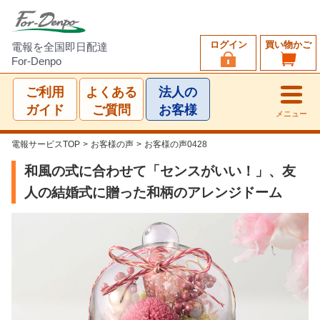
ログイン
買い物かご
電報を全国即日配達
For-Denpo
ご利用
よくある
法人の
ガイド
ご質問
お客様
メニュー
電報サービスTOP
>
お客様の声
>
お客様の声0428
和風の式に合わせて「センスがいい！」、友
人の結婚式に贈った和柄のアレンジドーム