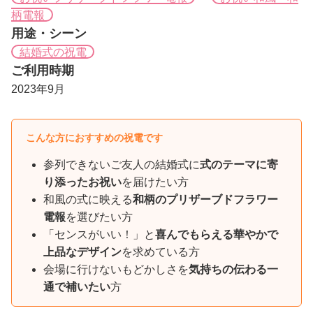
柄電報
用途・シーン
結婚式の祝電
ご利用時期
2023年9月
こんな方におすすめの祝電です
参列できないご友人の結婚式に
式のテーマに寄
り添ったお祝い
を届けたい方
和風の式に映える
和柄のプリザーブドフラワー
電報
を選びたい方
「センスがいい！」と
喜んでもらえる華やかで
上品なデザイン
を求めている方
会場に行けないもどかしさを
気持ちの伝わる一
通で補いたい
方