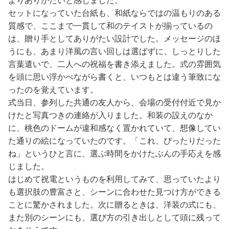
よりありがたいと感じました。
セットになっていた台紙も、和紙ならではの温もりのある
質感で、ここまで一貫して和のテイストが揃っているの
は、贈り手としてありがたい設計でした。メッセージのほ
うにも、あまり洋風の言い回しは選ばずに、しっとりした
言葉遣いで、二人への祝福を書き添えました。式の雰囲気
を頭に思い浮かべながら書くと、いつもとは違う筆致にな
ったのを覚えています。
式当日、参列した共通の友人から、会場の受付付近で見か
けたと写真つきの連絡が入りました。和装の設えのなか
に、桃色のドームが違和感なく置かれていて、想像してい
た通りの絵になっていたのです。「これ、ぴったりだった
ね」というひと言に、選ぶ時間をかけたぶんの手応えを感
じました。
はじめて祝電というものを利用してみて、思っていたより
も選択肢の豊富さと、シーンに合わせた見つけ方ができる
ことに驚かされました。次に贈るときは、洋装の式にも、
また別のシーンにも、選び方の引き出しとして頭に残って