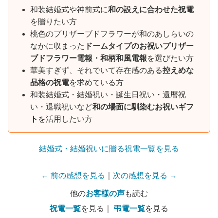
和装結婚式や神前式に
和の設えに合わせた祝電
を贈りたい方
桃色のプリザーブドフラワーが和のあしらいの
なかに収まった
ドームタイプのお祝いプリザー
ブドフラワー電報・和柄和風電報
を選びたい方
華美すぎず、それでいて存在感のある
控えめな
品格の祝電
を求めている方
和装結婚式・結婚祝い・誕生日祝い・還暦祝
い・退職祝いなど
和の場面に馴染むお祝いギフ
ト
を活用したい方
結婚式・結婚祝いに贈る祝電一覧を見る
← 前の感想を見る
｜
次の感想を見る →
他の
お客様の声
も読む
祝電一覧
を見る｜
弔電一覧
を見る