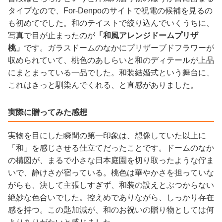
タイプなので、For-Denpoのサイトで祝電の候補を見るの
も初めてでした。和のテイストで絞り込んでいくうちに、
写真で目が止まったのが
「和風アレンジドームプリザ
桃」
です。ガラスドームのなかにプリザーブドフラワーが
収められていて、桃色のあしらいと和のディテールが上品
にまとまっている一品でした。和装結婚式という舞台に、
これはきっと馴染んでくれる、と直感がありました。
実際に贈ってみた感想
実物を目にした瞬間の第一印象は、想像していた以上に
「和」を感じさせる仕立てだったことです。ドームのなか
の構図が、まるで小さな日本庭園を切り取ったような佇ま
いで、静けさが宿っている。桃色は華やかさを担っていな
がらも、決して主張しすぎず、和装の設えとぶつからない
絶妙な色合いでした。控えめでありながら、しっかり存在
感を持つ。この匙加減が、和のお祝いの贈り物としては何