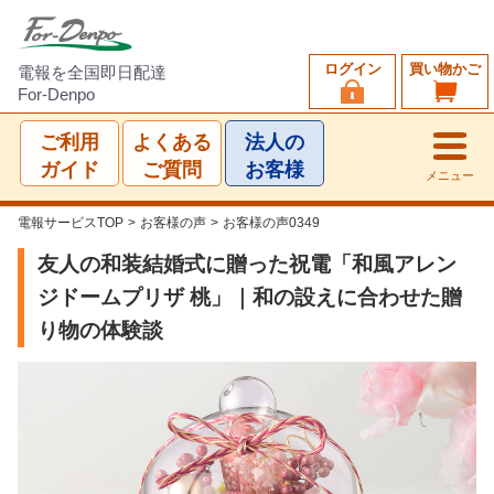
ログイン
買い物かご
電報を全国即日配達
For-Denpo
ご利用
よくある
法人の
ガイド
ご質問
お客様
メニュー
電報サービスTOP
>
お客様の声
>
お客様の声0349
友人の和装結婚式に贈った祝電「和風アレン
ジドームプリザ 桃」｜和の設えに合わせた贈
り物の体験談