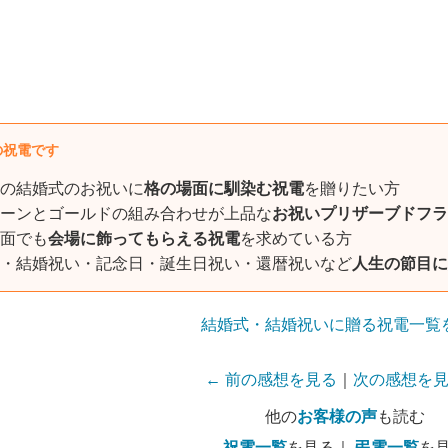
の祝電です
の結婚式のお祝いに
格の場面に馴染む祝電
を贈りたい方
ーンとゴールドの組み合わせが上品な
お祝いプリザーブドフラ
面でも
会場に飾ってもらえる祝電
を求めている方
・結婚祝い・記念日・誕生日祝い・還暦祝いなど
人生の節目に
結婚式・結婚祝いに贈る祝電一覧
← 前の感想を見る
｜
次の感想を見
他の
お客様の声
も読む
祝電一覧
を見る｜
弔電一覧
を