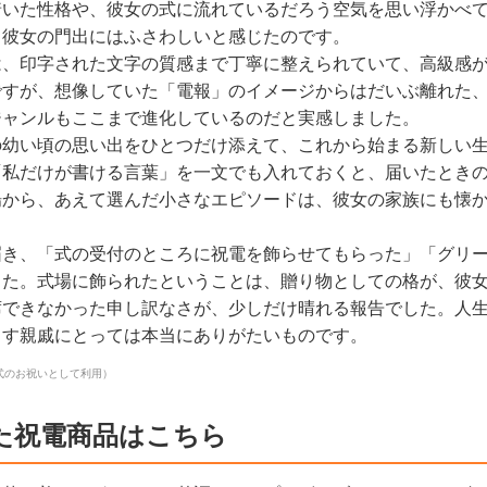
着いた性格や、彼女の式に流れているだろう空気を思い浮かべ
、彼女の門出にはふさわしいと感じたのです。
は、印字された文字の質感まで丁寧に整えられていて、高級感
ですが、想像していた「電報」のイメージからはだいぶ離れた
ジャンルもここまで進化しているのだと実感しました。
の幼い頃の思い出をひとつだけ添えて、これから始まる新しい
「私だけが書ける言葉」を一文でも入れておくと、届いたとき
場から、あえて選んだ小さなエピソードは、彼女の家族にも懐
届き、「式の受付のところに祝電を飾らせてもらった」「グリ
した。式場に飾られたということは、贈り物としての格が、彼
席できなかった申し訳なさが、少しだけ晴れる報告でした。人
らす親戚にとっては本当にありがたいものです。
式のお祝いとして利用）
た祝電商品はこちら