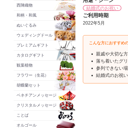
用途・シーン
西陣織物
結婚式のお祝い
ご利用時期
和柄・和風
2022年5月
ぬいぐるみ
ウェディングドール
こんな方におすすめ
プレミアムギフト
親戚や大切な方
カタログギフト
落ち着いたグリ
観葉植物
参列できない場
フラワー（生花）
結婚式のお祝い
胡蝶蘭セット
ベネチアンメッセージ
クリスタルメッセージ
ことば
オルゴール