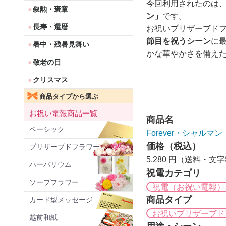
今回利用されたのは
叙勲・褒章
ン」
です。
長寿・還暦
お祝いプリザーブド
節目を祝うシーン
に
暑中・残暑見舞い
かな華やかさを備え
敬老の日
クリスマス
商品タイプから選ぶ
お祝い電報商品一覧
商品名
ベーシック
Forever・シャルマン
価格（税込）
プリザーブドフラワー
5,280 円（送料・文
ハーバリウム
祝電カテゴリ
ソープフラワー
祝電（お祝い電報）
商品タイプ
カード型メッセージ
お祝いプリザーブド
越前和紙