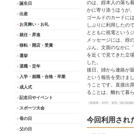
のは、姪本人の落ち
誕生日
かに寄り添うほうが
出産
ゴールドのカードに
お見舞い・お礼
しぶりに利用したの
とともに祝電という
就任・昇進
メッセージには、姪
移転・開店・受賞
ぶん、文面のなかに
を近くで見てきた立
選挙
した。
退職・定年
後日、姉から連絡が
入学・就職・合格・卒業
という報告を受けま
うことです。直接出
成人式
ることは、離れて暮
記念日やイベント
（投稿者：40代・女性／姪の結婚
スポーツ大会
今回利用され
母の日
父の日