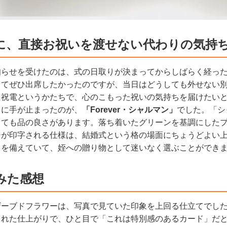
に、直接お祝いを渡せない代わりの気持
知らせを受けたのは、式の日取りが決まってからしばらく経っ
してぜひ出席したかったのですが、当日はどうしても外せない
て祝電というかたちで、心のこもった祝いの気持ちを届けたい
ちに手が止まったのが、
「Forever・シャルマン」
でした。「シ
しても品の良さがあります。落ち着いたグリーンを基調にした
ジが印字される仕様は、結婚式という格の場面にちょうどよい
さを備えていて、姪への贈り物として迷いなく選ぶことができ
みた感想
ザーブドフラワーは、写真で見ていた印象を上回る仕立てでし
された仕上がりで、ひと目で「これは特別感のあるカード」だ