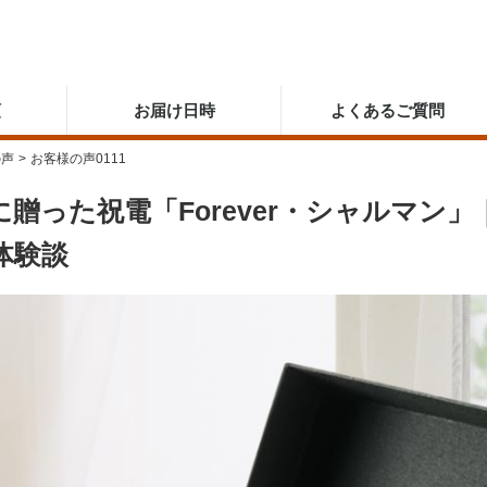
順
お届け日時
よくあるご質問
の声
>
お客様の声0111
に贈った祝電「Forever・シャルマン
体験談