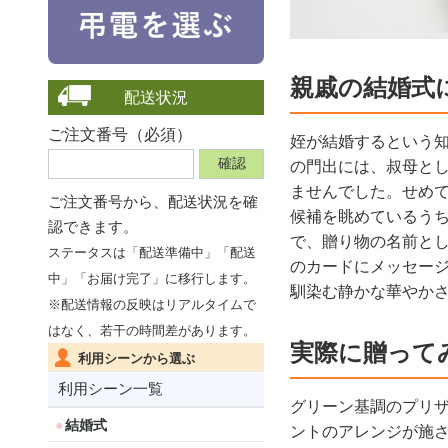
親戚の結婚式
配送状況
ご注文番号（必須）
姪が結婚するという
の門出には、叔母と
ませんでした。せめ
ご注文番号から、
配送状況を確
候補を眺めているう
認できます。
で、贈り物の名前と
ステータスは「配送準備中」「配送
のカードにメッセー
中」「お届け完了」に移行します。
馴染む静かな華やか
※配送情報の反映はリアルタイムで
はなく、若干の時間差があります。
実際に贈って
利用シーンから選ぶ
利用シーン一覧
グリーン基調のプリ
結婚式
ントのアレンジが施