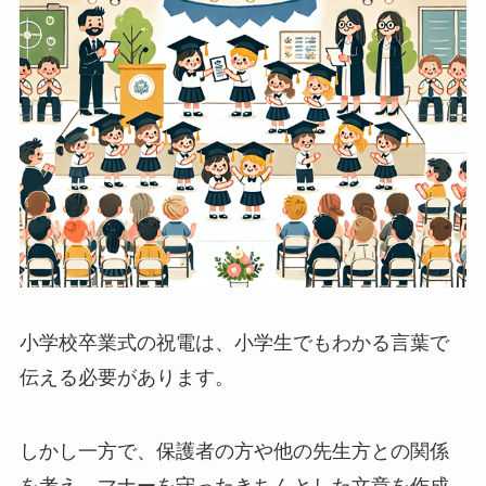
純金
弔電を選ぶ
ベーシック
プリザーブドフラワー
越前和紙
西陣織物
小学校卒業式の祝電は、小学生でもわかる言葉で
供花・献花
伝える必要があります。
胡蝶蘭セット
しかし一方で、保護者の方や他の先生方との関係