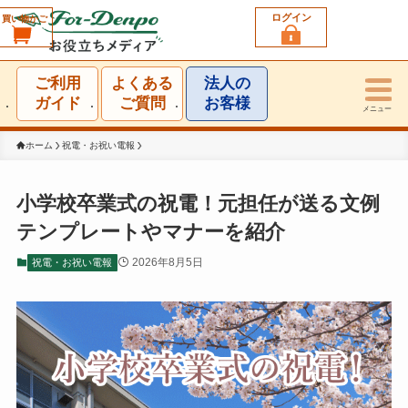
ログイン
買い物かご
利用シーン一覧
ご利用
よくある
法人の
結婚祝い
ガイド
ご質問
お客様
メニュー
誕生日祝い
ホーム
祝電・お祝い電報
出産祝い
小学校卒業式の祝電！元担任が送る文例
テンプレートやマナーを紹介
お見舞い・お礼
2026年8月5日
祝電・お祝い電報
就任・昇進祝い
移転・開店・受賞祝い
選挙