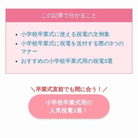
ハーバリウム
この記事で分かること
ソープフラワー
小学校卒業式に使える祝電の文例集
小学校卒業式に祝電を送付する際の3つの
カード型メッセージ
マナー
越前和紙
おすすめの小学校卒業式用の祝電3選
西陣織物
＼卒業式直前でも間に合う！／
和柄・和風
小学校卒業式用の
ぬいぐるみ
人気祝電3選！
グレース･ベア