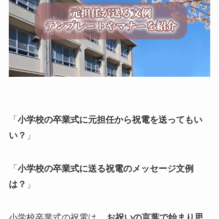
退職・定年
入学・就職・合格祝い・卒業
成人式
記念日やイベント
母の日
「
小学校の卒業式に元担任から祝電
を送ってもい
い？
」
父の日
叙勲・褒章祝い
「
小学校の卒業式に送る祝電のメッセージ文例
は？
」
長寿・還暦祝い
暑中・残暑見舞い
小学校卒業式の祝電は、
お祝いの言葉で始まり思