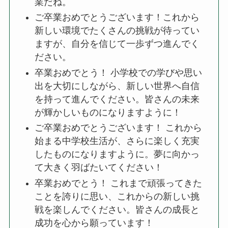
業だね。
冠婚葬祭マナー
ご卒業おめでとうございます！これから
新しい環境でたくさんの挑戦が待ってい
電報活用術
ますが、自分を信じて一歩ずつ進んでく
ださい。
電報コラム
卒業おめでとう！ 小学校での学びや思い
出を大切にしながら、新しい世界へ自信
お客様の声
を持って進んでください。皆さんの未来
が輝かしいものになりますように！
ご卒業おめでとうございます！ これから
始まる中学校生活が、さらに楽しく充実
したものになりますように。夢に向かっ
て大きく羽ばたいてください！
卒業おめでとう！ これまで頑張ってきた
ことを誇りに思い、これからの新しい挑
戦を楽しんでください。皆さんの成長と
成功を心から願っています！