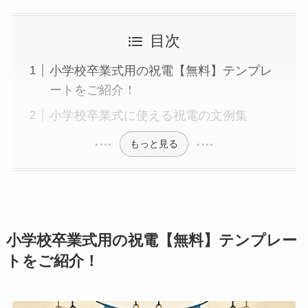
プレミアムギフト
目次
カタログギフト
小学校卒業式用の祝電【無料】テンプレ
観葉植物
ートをご紹介！
フラワー（生花）
小学校卒業式に使える祝電の文例集
もっと見る
胡蝶蘭セット
ベネチアンメッセージ
クリスタルメッセージ
小学校卒業式用の祝電【無料】テンプレー
ことば
トをご紹介！
オルゴール