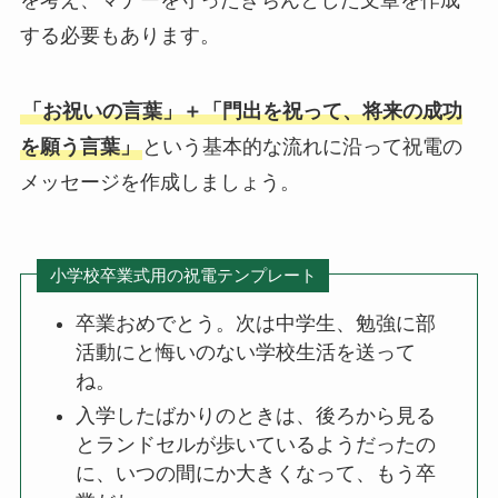
を考え、マナーを守ったきちんとした文章を作成
ブライダル特集
する必要もあります。
思いやり電報
「お祝いの言葉」＋「門出を祝って、将来の成功
花と電報で帰省しよう
を願う言葉」
という基本的な流れに沿って祝電の
メッセージを作成しましょう。
よくご利用いただく弔電
お線香・ローソク付き弔電
小学校卒業式用の祝電テンプレート
ソープフラワー付き弔電
卒業おめでとう。次は中学生、勉強に部
活動にと悔いのない学校生活を送って
ね。
祝電の送り方
入学したばかりのときは、後ろから見る
とランドセルが歩いているようだったの
弔電の送り方
に、いつの間にか大きくなって、もう卒