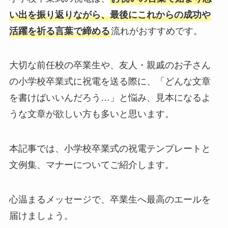
い出を振り返りながら、最後にこれからの成功や
敬老の日
活躍を祈る言葉で締める
流れがおすすめです。
クリスマス
大切な前任校の卒業生や、友人・親戚のお子さん
お悔やみ・法要
の小学校卒業式に祝電を送る際に、「どんな文章
を書けばいいんだろう…」と悩み、見本になるよ
喪中見舞い
うな文章が欲しい方も多いと思います。
お盆・新盆（初盆）見舞い
本記事では、小学校卒業式の祝電テンプレートと
文例集、マナーについてご紹介します。
祝電を選ぶ
ベーシック
心温まるメッセージで、卒業生へ最高のエールを
届けましょう。
プリザーブドフラワー