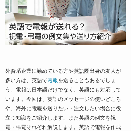
退職・定年
入学・就職・合格祝い・卒業
成人式
記念日やイベント
母の日
外資系企業に勤めている方や英語圏出身の友人が
多い方は、英語で
電報
を送ることもあるでしょ
父の日
う。電報は日本語だけでなく、英語にも対応して
叙勲・褒章祝い
います。今回は、英語のメッセージの使いどころ
や、海外に電報を送りたい・注文したい場合に役
長寿・還暦祝い
立つ知識をご紹介します。また英語の例文を祝
電・弔電それぞれ解説します。英語で電報を作成
暑中・残暑見舞い