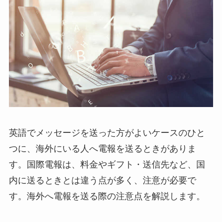
純金
弔電を選ぶ
ベーシック
プリザーブドフラワー
越前和紙
英語でメッセージを送った方がよいケースのひと
西陣織物
つに、海外にいる人へ電報を送るときがありま
す。国際電報は、料金やギフト・送信先など、国
供花・献花
内に送るときとは違う点が多く、注意が必要で
胡蝶蘭セット
す。海外へ電報を送る際の注意点を解説します。