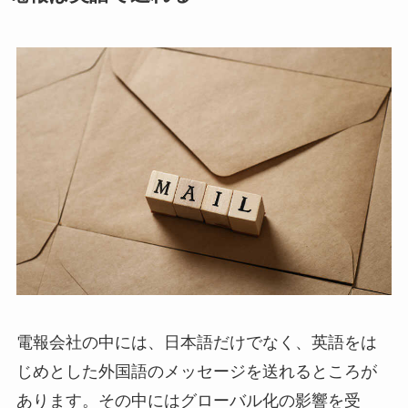
ハーバリウム
ソープフラワー
カード型メッセージ
越前和紙
西陣織物
和柄・和風
ぬいぐるみ
電報会社の中には、日本語だけでなく、英語をは
グレース･ベア
じめとした外国語のメッセージを送れるところが
あります。その中にはグローバル化の影響を受