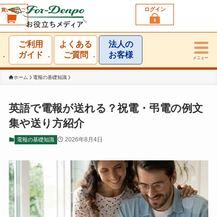
ログイン
買い物かご
利用シーン一覧
ご利用
よくある
法人の
結婚祝い
ガイド
ご質問
お客様
メニュー
誕生日祝い
ホーム
電報の基礎知識
出産祝い
英語で電報が送れる？祝電・弔電の例文
集や送り方紹介
お見舞い・お礼
2026年8月4日
電報の基礎知識
就任・昇進祝い
移転・開店・受賞祝い
選挙