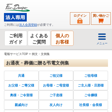
ログイン
買い物かご
ご利用には
法人会員登録
が必要です。
ご利用
よくある
個人の
ガイド
ご質問
お客様
メニュー
電報サービスTOP
>
例文・文例集
お通夜・葬儀に贈る弔電文例集
共通
ご祖父様
ご祖母様
お父様・ご尊父様
お母様・ご母堂様
ご主人様・旦那様
奥様・ご令室様
ご子息様
ご令嬢様
親戚向け
友人向け
社長様・会長様