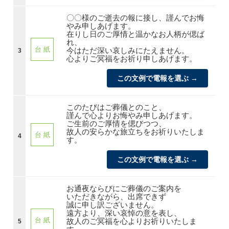
〇〇様のご逝去の報に接し、謹んでお悔
やみ申しあげます。
在りし日のご厚情と温かなお人柄が偲ば
れ、
台 紙
今はただ深い哀しみにたえません。
3
心よりご冥福をお祈り申しあげます。
この文例で電報を選ぶ →
このたびはご葬儀とのこと、
謹んで心よりお悔やみ申しあげます。
ご生前のご厚情を偲びつつ、
故人の安らかな旅立ちをお祈りいたしま
台 紙
4
す。
この文例で電報を選ぶ →
お通夜ならびにご葬儀のご案内を
いただきながら、出席できず
誠に申し訳ございません。
遠方より、深い哀悼の意を表し、
台 紙
故人のご冥福を心よりお祈りいたしま
5