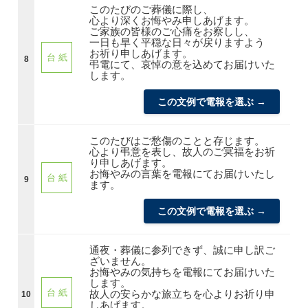
このたびのご葬儀に際し、
心より深くお悔やみ申しあげます。
ご家族の皆様のご心痛をお察しし、
一日も早く平穏な日々が戻りますよう
お祈り申しあげます。
台 紙
8
弔電にて、哀悼の意を込めてお届けいた
します。
この文例で電報を選ぶ →
このたびはご愁傷のことと存じます。
心より弔意を表し、故人のご冥福をお祈
り申しあげます。
お悔やみの言葉を電報にてお届けいたし
台 紙
9
ます。
この文例で電報を選ぶ →
通夜・葬儀に参列できず、誠に申し訳ご
ざいません。
お悔やみの気持ちを電報にてお届けいた
します。
台 紙
故人の安らかな旅立ちを心よりお祈り申
10
しあげます。