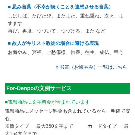
■ 忌み言葉（不幸が続くことを連想させる言葉）
しばしば、たびたび、またまた、重ね重ね、次々、ま
すます
再び、再度、つづいて、つづける、また など
■ 故人がキリスト教徒の場合に避ける表現
お悔やみ、冥福、ご愁傷様、供養、往生、成仏、弔う
» 弔電（お悔やみ）一覧はこちら
For-Denpoの文例サービス
■電報商品に文字料金が含まれています
電報商品にメッセージ料金も含まれているから、明確で安
心。
※筒タイプ･･･最大350文字まで カードタイプ･･･最
大154文字まで