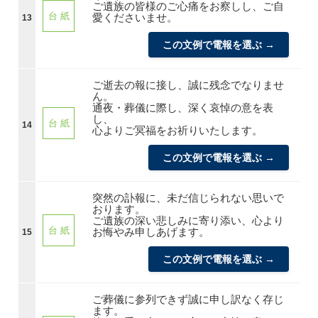
ご遺族の皆様のご心痛をお察しし、ご自
台 紙
愛くださいませ。
13
この文例で電報を選ぶ →
ご逝去の報に接し、誠に残念でなりませ
ん。
通夜・葬儀に際し、深く哀悼の意を表
し、
台 紙
14
心よりご冥福をお祈りいたします。
この文例で電報を選ぶ →
突然の訃報に、未だ信じられない思いで
おります。
ご遺族の深い悲しみに寄り添い、心より
台 紙
お悔やみ申しあげます。
15
この文例で電報を選ぶ →
ご葬儀に参列できず誠に申し訳なく存じ
ます。