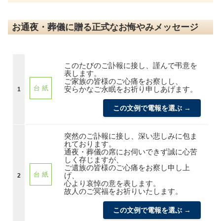
お通夜・葬儀に贈る正式なお悔やみメッセージ
このたびのご訃報に接し、謹んで弔意を
表します。
ご家族の皆様のご心痛をお察しし、
台 紙
安らかなご永眠をお祈り申しあげます。
1
この文例で電報を選ぶ →
突然のご訃報に接し、深い悲しみに包ま
れております。
通夜・葬儀の席にお伺いできず誠に心苦
しく存じますが、
ご遺族の皆様のご心痛をお察し申し上
台 紙
げ、
2
心より哀悼の意を表します。
故人のご冥福をお祈りいたします。
この文例で電報を選ぶ →