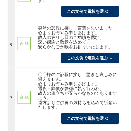
す。
この文例で電報を選ぶ →
突然の悲報に接し、言葉を失いました。
心よりお悔やみ申しあげます。
故人の在りし日のご功績を偲び、
深い感謝と敬意を込めて、
台 紙
6
安らかなご永眠をお祈りいたします。
この文例で電報を選ぶ →
〇〇様のご訃報に接し、驚きと哀しみに
堪えません。
心よりお悔やみ申しあげます。
通夜・葬儀が静穏に執り行われ、
故人の旅立ちが安らかなものであります
台 紙
よう、
7
遠方よりご供養の気持ちを込めて祈念い
たします。
この文例で電報を選ぶ →