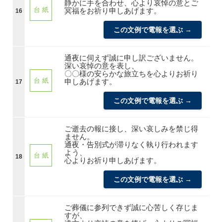
静かに手を合わせ、心より哀悼の意とご
台 紙
冥福をお祈り申しあげます。
16
この文例で電報を選ぶ →
通夜に伺えず誠に申し訳ございません。
深い哀悼の意を表し、
〇〇様の安らかな旅立ちを心よりお祈り
台 紙
申しあげます。
17
この文例で電報を選ぶ →
ご逝去の報に接し、深い哀しみを禁じ得
ません。
通夜・告別式が滞りなく執り行われます
よう、
台 紙
18
心よりお祈り申しあげます。
この文例で電報を選ぶ →
ご葬儀に参列できず誠に心苦しく存じま
すが、