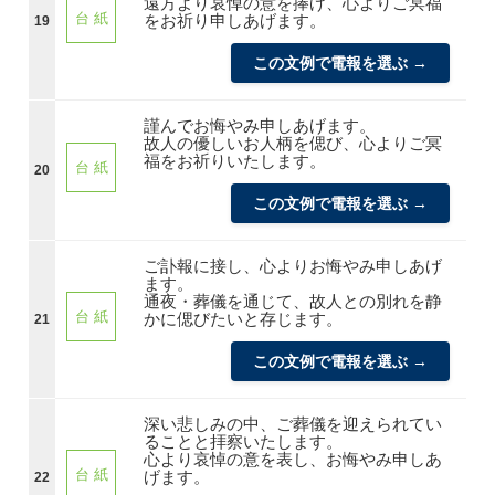
遠方より哀悼の意を捧げ、心よりご冥福
台 紙
をお祈り申しあげます。
19
この文例で電報を選ぶ →
謹んでお悔やみ申しあげます。
故人の優しいお人柄を偲び、心よりご冥
福をお祈りいたします。
台 紙
20
この文例で電報を選ぶ →
ご訃報に接し、心よりお悔やみ申しあげ
ます。
通夜・葬儀を通じて、故人との別れを静
台 紙
かに偲びたいと存じます。
21
この文例で電報を選ぶ →
深い悲しみの中、ご葬儀を迎えられてい
ることと拝察いたします。
心より哀悼の意を表し、お悔やみ申しあ
台 紙
げます。
22