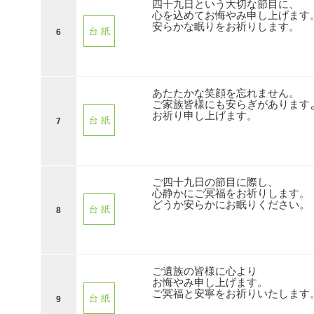
四十九日という大切な節目に、
心を込めてお悔やみ申し上げます
安らかな眠りをお祈りします。
台 紙
6
あたたかな笑顔を忘れません。
ご家族皆様にも安らぎがあります
お祈り申し上げます。
台 紙
7
ご四十九日の節目に際し、
心静かにご冥福をお祈りします。
どうか安らかにお眠りください。
台 紙
8
ご遺族の皆様に心より
お悔やみ申し上げます。
ご冥福と安寧をお祈りいたします
台 紙
9