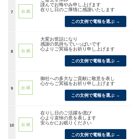
謹んでお悔やみ申し上げます
在りし日のご厚情に感謝いたします
台 紙
7
この文例で電報を選ぶ →
大変お世話になり
感謝の気持ちでいっぱいです
心よりご冥福をお祈り申し上げます
台 紙
8
この文例で電報を選ぶ →
御社への多大なご貢献に敬意を表し
心からご冥福をお祈り申し上げます
台 紙
9
この文例で電報を選ぶ →
在りし日のご活躍を偲び
心より哀悼の意を表します
安らかにお眠りください
台 紙
10
この文例で電報を選ぶ →