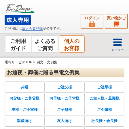
ログイン
買い物かご
ご利用には
法人会員登録
が必要です。
ご利用
よくある
個人の
ガイド
ご質問
お客様
メニュー
電報サービスTOP
>
例文・文例集
お通夜・葬儀に贈る弔電文例集
共通
ご祖父様
ご祖母様
お父様・ご尊父様
お母様・ご母堂様
ご主人様・旦那様
奥様・ご令室様
ご子息様
ご令嬢様
親戚向け
友人向け
社長様・会長様