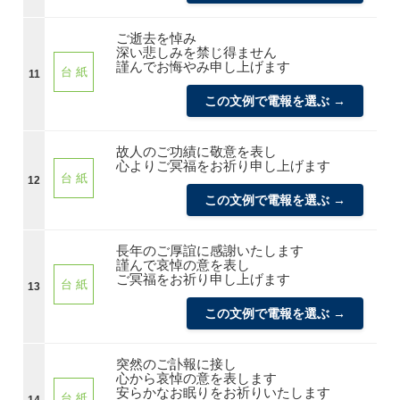
ご逝去を悼み
深い悲しみを禁じ得ません
謹んでお悔やみ申し上げます
台 紙
11
この文例で電報を選ぶ →
故人のご功績に敬意を表し
心よりご冥福をお祈り申し上げます
台 紙
12
この文例で電報を選ぶ →
長年のご厚誼に感謝いたします
謹んで哀悼の意を表し
ご冥福をお祈り申し上げます
台 紙
13
この文例で電報を選ぶ →
突然のご訃報に接し
心から哀悼の意を表します
安らかなお眠りをお祈りいたします
台 紙
14