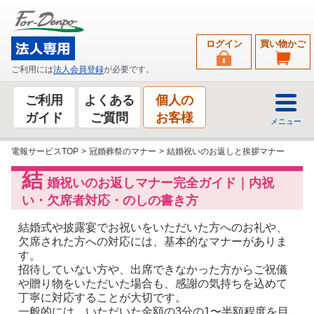
ログイン
買い物かご
ご利用には
法人会員登録
が必要です。
ご利用
よくある
個人の
ガイド
ご質問
お客様
メニュー
電報サービスTOP
>
冠婚葬祭のマナー
>
結婚祝いのお返しと挨拶マナー
結
婚祝いのお返しマナー完全ガイド｜内祝
い・欠席者対応・のしの書き方
結婚式や披露宴でお祝いをいただいた方へのお礼や、
欠席された方への対応には、基本的なマナーがありま
す。
招待していない方や、出席できなかった方からご祝儀
や贈り物をいただいた場合も、感謝の気持ちを込めて
丁寧に対応することが大切です。
一般的には、いただいた金額の3分の1〜半額程度を目